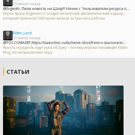
20 минут назад
@EvgenKr, Пили новость на Шазу!!! Начни с "пользователи ресурса о...
Игрок Space Engineers 2 создал гигантский автоматический карьер,
который приносит 560 тысяч железа за три часа работы
Elden_Lord
30 минут назад
@POCCOMAXEP,https://isaevclinic.ru/lechenie-shizofrenii-v-stacionare/...
Ярость и радость идут рука об руку – почему игроки ненавидят Elden
Ring, но не выключают игру
СТАТЬИ