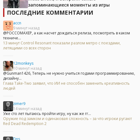
запоминающиеся моменты из игры
ПОСЛЕДНИЕ КОММЕНТАРИИ
accn
9 минут назад
@POCCOMAXEP, а как насчет дождаться релиза, посмотреть в каком
техниче...
13 минут Control Resonant показали разлом метро с поездами,
летящими со всех сторон
12monkeys
10 минут назад
@Gunman1426, Теперь не нужно учиться годами программированию,
дизайну...
Глава Take-Two заявил, что ИИ не способен заменить креативность
людей
zimer9
14 минут назад
Уже сто лет пытаюсь пройти игру, ну как же гг...
Оружие под замком и одинаковая сложность – за что игроки ругают
Red Dead Redemption 2
Dns