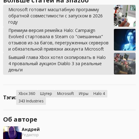
Больше статей на Shazoo
Microsoft готовит масштабную программу
обратной совместимости с запуском в 2026
году
Премиум-версия ремейка Halo: Campaign
Evolved стартовала в Steam со "смешанных"
отзывов из-за багов, перегруженных серверов
и обязательной привязки аккаунта Microsoft
Бывший глава Xbox хотел скопировать в Halo
4 провальный аукцион Diablo 3 за реальные
деньги
Xbox 360
Шутер
Microsoft
Игры
Halo 4
Тэги:
343 Industries
Об авторе
Андрей
Редактор