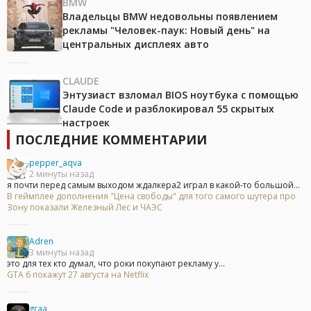
BMW
Владельцы BMW недовольны появлением
рекламы "Человек-паук: Новый день" на
центральных дисплеях авто
CLAUDE
Энтузиаст взломал BIOS ноутбука с помощью
Claude Code и разблокировал 55 скрытых
настроек
ПОСЛЕДНИЕ КОММЕНТАРИИ
pepper_aqva
2 минуты назад
я почти перед самым выходом ждалкера2 играл в какой-то большой...
В геймплее дополнения "Цена свободы" для того самого шутера про
Зону показали Железный Лес и ЧАЭС
Adren
3 минуты назад
это для тех кто думал, что роки покупают рекламу у...
GTA 6 покажут 27 августа на Netflix
graa