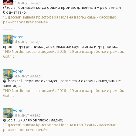
11 минут назад
@Social, Согласен когда общий производственный + рекламный
бюджет тако...
"Одиссея" вывела Кристофера Нолана в топ-3 самых кассовых
режиссёров всех времён
Adren
14 минут назад
прошел длц реанимал, ансколько же крутая игра и длц, прям...
THQ Nordic провела шоукейс 2026 – 29 игр в разработке и ремейк
Gothic
Adren
14 минут назад
@Shocken1, перенос очевиден, возле гта и окарины выходить не
захотят,....
THQ Nordic провела шоукейс 2026 – 29 игр в разработке и ремейк
Gothic
Adren
18 минут назад
@Social, 270 лямов плохо? ладно)
"Одиссея" вывела Кристофера Нолана в топ-3 самых кассовых
режиссёров всех времён