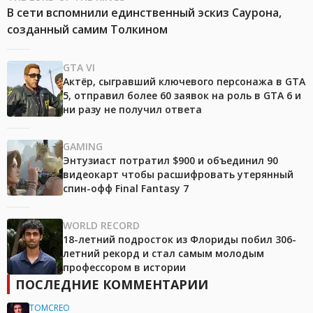
В сети вспомнили единственный эскиз Саурона,
созданный самим Толкином
GTA VI
Актёр, сыгравший ключевого персонажа в GTA
5, отправил более 60 заявок на роль в GTA 6 и
ни разу не получил ответа
GAMING
Энтузиаст потратил $900 и объединил 90
видеокарт чтобы расшифровать утерянный
спин-офф Final Fantasy 7
WORLD RECORD
18-летний подросток из Флориды побил 306-
летний рекорд и стал самым молодым
профессором в истории
ПОСЛЕДНИЕ КОММЕНТАРИИ
TOMCREO