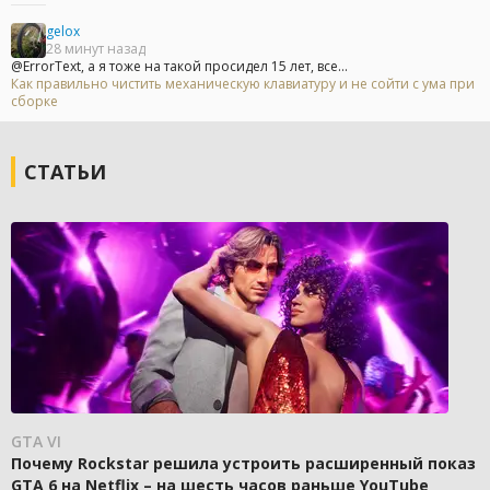
gelox
28 минут назад
@ErrorText, а я тоже на такой просидел 15 лет, все...
Как правильно чистить механическую клавиатуру и не сойти с ума при
сборке
СТАТЬИ
GTA VI
Почему Rockstar решила устроить расширенный показ
GTA 6 на Netflix – на шесть часов раньше YouTube