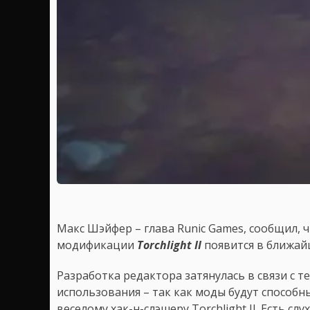
Макс Шэйфер – глава Runic Games, сообщил,
модификации
Torchlight II
появится в ближай
Разработка редактора затянулась в связи с те
использования – так как моды будут способн
веселому хак-н-слэшеру Torchlight II. Есть с