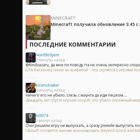
MINECRAFT
Minecraft получила обновление 3.45 
ПОСЛЕДНИЕ КОММЕНТАРИИ
needStr0yent
3 минуты назад
@Kindzazaru, да мне по поводу гта не очень интересно спорит
GTA 6 и конец гонки за графикой – что случится с играми п
Kosmobaiker
4 минуты назад
Ничего его не убило, слезь с маунта да иди пешком....
Двадцать лет спустя игроки спорят, что убило огромный мир
lis9374
5 минут назад
Они решили игру не выпускать, а сразу ремейк выпустить пот
Ubisoft готовится заново анонсировать Beyond Good and Evi