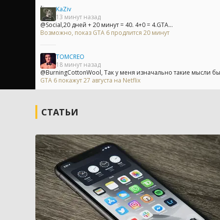
KaZiv
13 минут назад
@Social,20 дней + 20 минут = 40. 4+0 = 4.GTA...
Возможно, показ GTA 6 продлится 20 минут
TOMCREO
18 минут назад
@BurningCottonWool, Так у меня изначально такие мысли были
GTA 6 покажут 27 августа на Netflix
СТАТЬИ