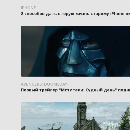
IPHONE
8 способов дать вторую жизнь старому iPhone 
AVENGERS: DOOMSDAY
Первый трейлер "Мстители: Судный день" подн