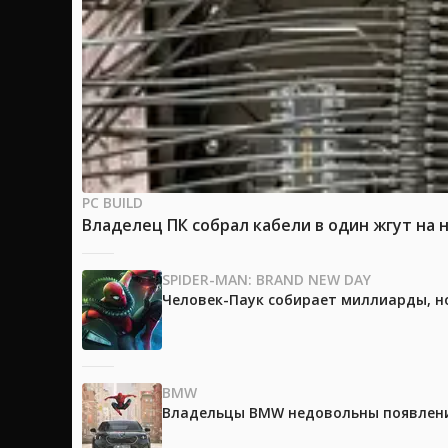
PC BUILD
Владелец ПК собрал кабели в один жгут на 
SPIDER-MAN: BRAND NEW DAY
Человек-Паук собирает миллиарды, но
BMW
Владельцы BMW недовольны появление