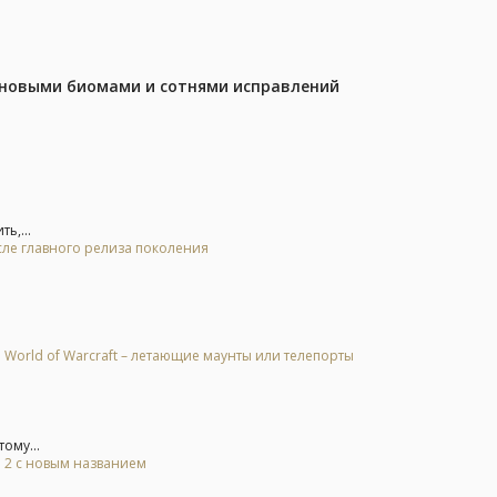
с новыми биомами и сотнями исправлений
ь,...
осле главного релиза поколения
 World of Warcraft – летающие маунты или телепорты
ому...
l 2 с новым названием