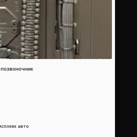
а позвоночник
исплеях авто