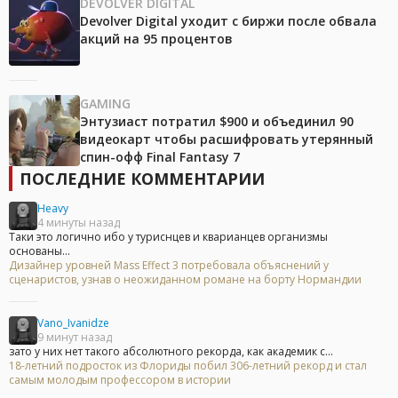
DEVOLVER DIGITAL
Devolver Digital уходит с биржи после обвала
акций на 95 процентов
GAMING
Энтузиаст потратил $900 и объединил 90
видеокарт чтобы расшифровать утерянный
спин-офф Final Fantasy 7
ПОСЛЕДНИЕ КОММЕНТАРИИ
Heavy
4 минуты назад
Таки это логично ибо у туриснцев и кварианцев организмы
основаны...
Дизайнер уровней Mass Effect 3 потребовала объяснений у
сценаристов, узнав о неожиданном романе на борту Нормандии
Vano_Ivanidze
9 минут назад
зато у них нет такого абсолютного рекорда, как академик с...
18-летний подросток из Флориды побил 306-летний рекорд и стал
самым молодым профессором в истории