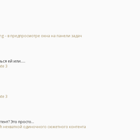
g – в предпросмотре окна на панели задач
ся ей или.....
te 3
te 3
нт? Это просто...
tch нехваткой одиночного сюжетного контента