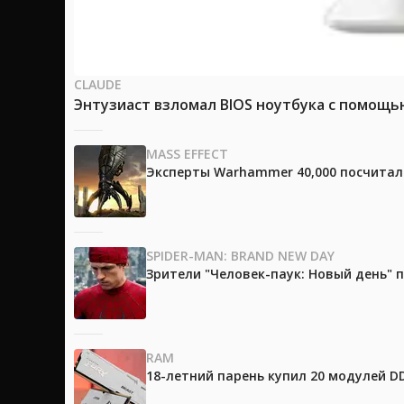
CLAUDE
Энтузиаст взломал BIOS ноутбука с помощь
MASS EFFECT
Эксперты Warhammer 40,000 посчитали
SPIDER-MAN: BRAND NEW DAY
Зрители "Человек-паук: Новый день"
RAM
18-летний парень купил 20 модулей D