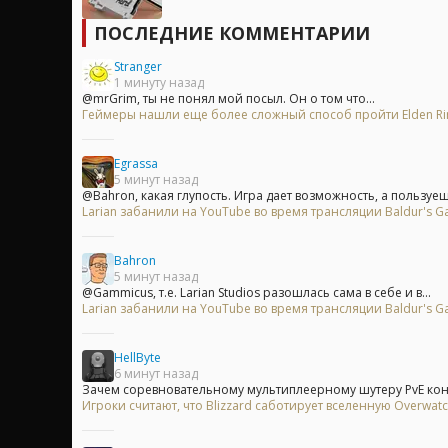
ПОСЛЕДНИЕ КОММЕНТАРИИ
Stranger
1 минуту назад
@mrGrim, ты не понял мой посыл. Он о том что...
Геймеры нашли еще более сложный способ пройти Elden Rin
Egrassa
5 минут назад
@Bahron, какая глупость. Игра дает возможность, а пользуешь
Larian забанили на YouTube во время трансляции Baldur's Ga
Bahron
5 минут назад
@Gammicus, т.е. Larian Studios разошлась сама в себе и в...
Larian забанили на YouTube во время трансляции Baldur's Ga
HellByte
6 минут назад
Зачем соревновательному мультиплеерному шутеру PvE конте
Игроки считают, что Blizzard саботирует вселенную Overwa