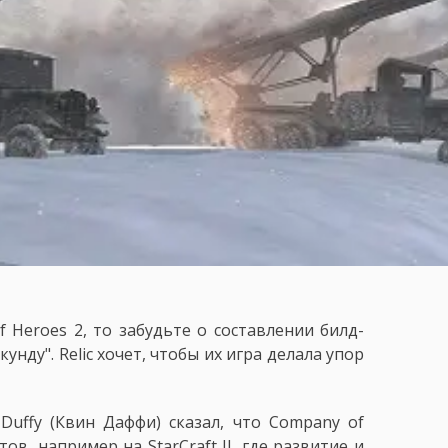
 Heroes 2, то забудьте о составлении билд-
унду". Relic хочет, чтобы их игра делала упор
 Duffy (Квин Даффи) сказал, что Company of
ов, например на StarCraft II, где развитие и