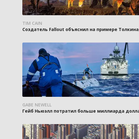
TIM CAIN
Создатель Fallout объяснил на примере Толкин
GABE NEWELL
Гейб Ньюэлл потратил больше миллиарда доллар