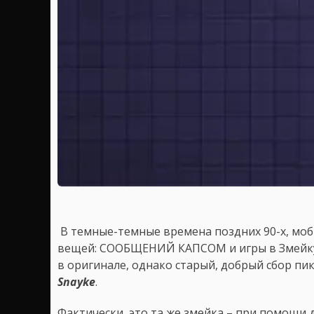
В темные-темные времена поздних 90-х, моб
вещей: СООБЩЕНИЙ КАПСОМ и игры в Змейку. 
в оригинале, однако старый, добрый сбор пи
Snayke
.
Фактически, это та же змейка – при помощи