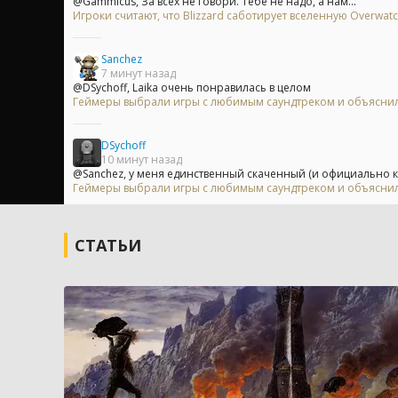
@Gammicus, За всех не говори. Тебе не надо, а нам...
Игроки считают, что Blizzard саботирует вселенную Overwa
Sanchez
7 минут назад
@DSychoff, Laika очень понравилась в целом
Геймеры выбрали игры с любимым саундтреком и объяснили
DSychoff
10 минут назад
@Sanchez, у меня единственный скаченный (и официально ку
Геймеры выбрали игры с любимым саундтреком и объяснили
СТАТЬИ