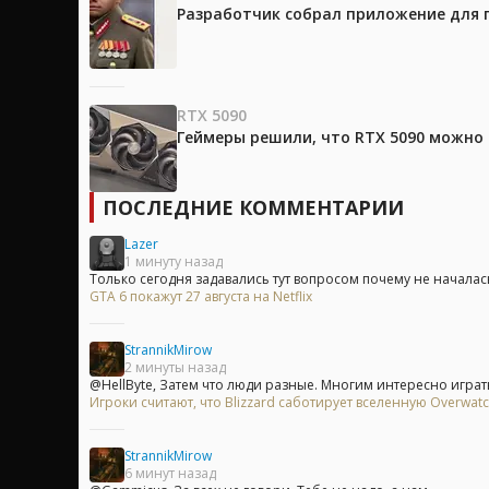
Разработчик собрал приложение для 
RTX 5090
Геймеры решили, что RTX 5090 можно 
ПОСЛЕДНИЕ КОММЕНТАРИИ
Lazer
1 минуту назад
Только сегодня задавались тут вопросом почему не началась
GTA 6 покажут 27 августа на Netflix
StrannikMirow
2 минуты назад
@HellByte, Затем что люди разные. Многим интересно играть 
Игроки считают, что Blizzard саботирует вселенную Overwa
StrannikMirow
6 минут назад