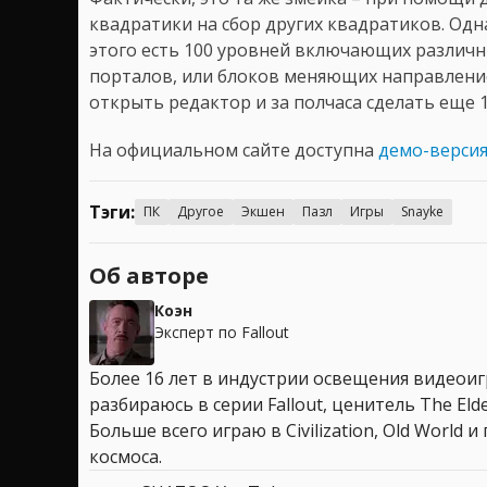
квадратики на сбор других квадратиков. Одн
этого есть 100 уровней включающих различны
порталов, или блоков меняющих направление.
открыть редактор и за полчаса сделать еще 
На официальном сайте доступна
демо-верси
Тэги:
ПК
Другое
Экшен
Пазл
Игры
Snayke
Об авторе
Коэн
Эксперт по Fallout
Более 16 лет в индустрии освещения видеоигр
разбираюсь в серии Fallout, ценитель The Elder
Больше всего играю в Civilization, Old World
космоса.