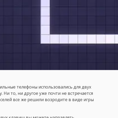
ильные телефоны использовались для двух
Ни то, ни другое уже почти не встречается
кселей все же решили возродите в виде игры
 двух клавиш вы можете направлять