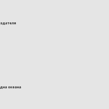
оздателя
 дна океана