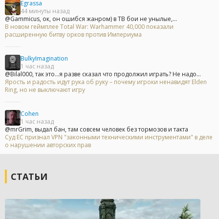
Egrassa
44 минуты назад
@Gammicus, ок, он ошибся жанром) в ТВ бои не унылые,...
В новом геймплее Total War: Warhammer 40,000 показали
расширенную битву орков против Империума
BulkyImagination
1 час назад
@Bilal000, так это...я разве сказал что продолжил играть? Не надо...
Ярость и радость идут рука об руку – почему игроки ненавидят Elden
Ring, но не выключают игру
Cohen
1 час назад
@mrGrim, выдал бан, там совсем человек без тормозов и такта
Суд ЕС признал VPN "законными техническими инструментами" в деле
о нарушении авторских прав
СТАТЬИ