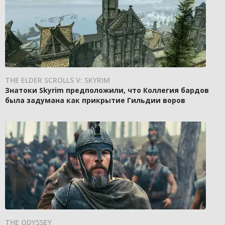
THE ELDER SCROLLS V: SKYRIM
Знатоки Skyrim предположили, что Коллегия бардов
была задумана как прикрытие Гильдии воров
THE ODYSSEY