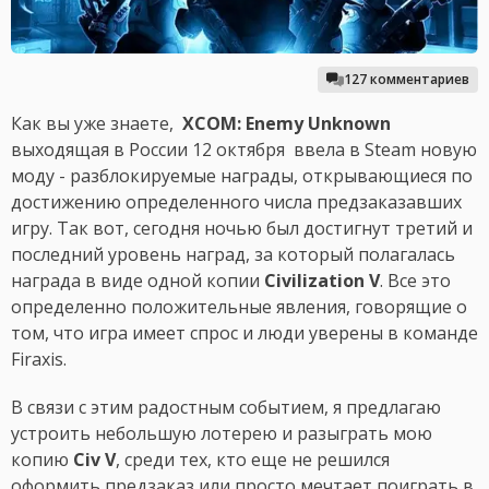
127 комментариев
Как вы уже знаете,
XCOM: Enemy Unknown
выходящая в России 12 октября ввела в Steam новую
моду - разблокируемые награды, открывающиеся по
достижению определенного числа предзаказавших
игру. Так вот, сегодня ночью был достигнут третий и
последний уровень наград, за который полагалась
награда в виде одной копии
Civilization V
. Все это
определенно положительные явления, говорящие о
том, что игра имеет спрос и люди уверены в команде
Firaxis.
В связи с этим радостным событием, я предлагаю
устроить небольшую лотерею и разыграть мою
копию
Civ V
, среди тех, кто еще не решился
оформить предзаказ или просто мечтает поиграть в