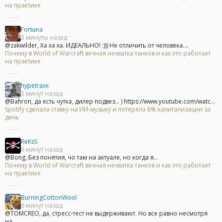
на практике
Fortuna
3 минуты назад
@zakwilder, Ха ха ха. ИДЕАЛЬНО! :))) Не отличить от человека....
Почему в World of Warcraft вечная нехватка танков и как это работает
на практике
hypetraxx
5 минут назад
@Bahron, да есть чутка, дилер подвез... ) https://www.youtube.com/watc...
Spotify сделала ставку на ИИ-музыку и потеряла 8% капитализации за
день
ReKsS
6 минут назад
@Bong, Без понятия, чо там на актуале, но когда я...
Почему в World of Warcraft вечная нехватка танков и как это работает
на практике
BurningCottonWool
6 минут назад
@TOMCREO, да, стресс-тест не выдерживают. Но все равно несмотря
на...