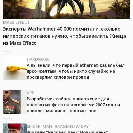
MASS EFFECT
Эксперты Warhammer 40,000 посчитали, сколько
имперских титанов нужно, чтобы завалить Жнеца
из Mass Effect
HARDWARE
А вы знали, что первый ethernet-кабель был
ярко-жёлтым, чтобы никто случайно не
просверлил силовой провод
APP
Разработчик собрал приложение для
проклятых фото на алгоритме 2007 года и
привлек миллионы просмотров
SPIDER-MAN: BRAND NEW DAY
Зрители "Человек-паук: Новый день"