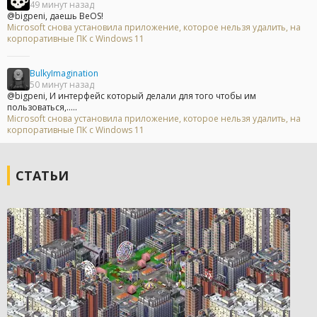
49 минут назад
@bigpeni, даешь BeOS!
Microsoft снова установила приложение, которое нельзя удалить, на
корпоративные ПК с Windows 11
BulkyImagination
50 минут назад
@bigpeni, И интерфейс который делали для того чтобы им
пользоваться,.....
Microsoft снова установила приложение, которое нельзя удалить, на
корпоративные ПК с Windows 11
СТАТЬИ