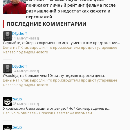
понижают личный рейтинг фильма после
размышлений о недостатках сюжета и
персонажей
ПОСЛЕДНИЕ КОММЕНТАРИИ
DSychoff
11 минут назад
Слушайте, хейтеры современных игр - у меня к вам предложение...
Цены на ПК так выросли, что производители продают устаревшее
железо под видом нового
DSychoff
14 минут назад
@souldja, на больше чем 10к за эту неделю выросли цены...
Цены на ПК так выросли, что производители продают устаревшее
железо под видом нового
zecup
48 минут назад
У краймсона была защита от денуво? Чо? Как извращенец я...
Denuvo снова пала – Crimson Desert тоже взломали
zecup