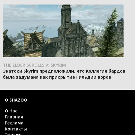
THE ELDER SCROLLS V: SKYRIM
Знатоки Skyrim предположили, что Коллегия бардов
была задумана как прикрытие Гильдии воров
О SHAZOO
О Нас
Главная
Реклама
Контакты
Этикет