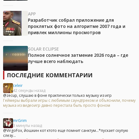
APP
Разработчик собрал приложение для
проклятых фото на алгоритме 2007 года и
привлек миллионы просмотров
SOLAR ECLIPSE
Полное солнечное затмение 2026 года – где
лучше всего наблюдать
ПОСЛЕДНИЕ КОММЕНТАРИИ
celeir
42 секунды назад
@zecup, слушаю в фоне практически только музыку из игр
Геймеры выбрали игры с любимым саундтреком и объяснили, почему
музыка из видеоигр давно перестала быть просто фоном
mrGrim
3 минуты назад
@VirgoFox, йошкин кот ктото еще помнит санктум...*пускает скупую
слезу...