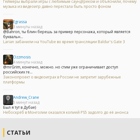
Геймеры выбрали игры с любимым саундтреком и объяснили, почему
музыка из видеоигр давно перестала быть просто фоном
Egrassa
3 минуты назад
@Bahron, ты блин берешь за пример персонажа, который является
буквальн...
Larian забанили на YouTube во время трансляции Baldur's Gate 3
Ozzmosis
4 минуты назад
@mrGrim, конечно, можно. но стим уже ограничивает доступ
российских ге...
Законопроект о видеоиграх в России не запретит зарубежные
платформы
Andrew_Crane
5 минут назад
Был я тут в Дубае)
Небоскрёб в Монголии оказался копией PS5 задолго до её анонса
СТАТЬИ