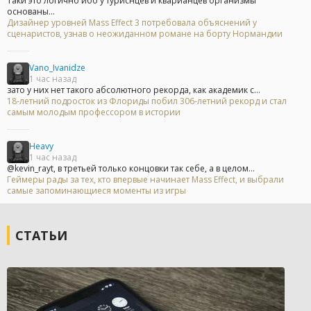
Таки это логично ибо у туриснцев и кварианцев организмы
основаны...
Дизайнер уровней Mass Effect 3 потребовала объяснений у
сценаристов, узнав о неожиданном романе на борту Нормандии
Vano_Ivanidze
1 час назад
зато у них нет такого абсолютного рекорда, как академик с...
18-летний подросток из Флориды побил 306-летний рекорд и стал
самым молодым профессором в истории
Heavy
1 час назад
@kevin_rayt, в третьей только концовки так себе, а в целом...
Геймеры рады за тех, кто впервые начинает Mass Effect, и выбрали
самые запоминающиеся моменты из игры
СТАТЬИ