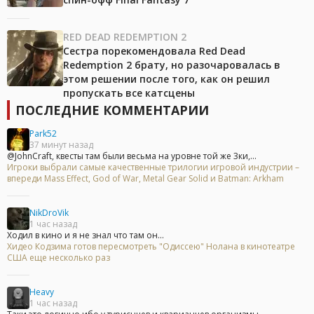
RED DEAD REDEMPTION 2
Сестра порекомендовала Red Dead
Redemption 2 брату, но разочаровалась в
этом решении после того, как он решил
пропускать все катсцены
ПОСЛЕДНИЕ КОММЕНТАРИИ
Park52
37 минут назад
@JohnCraft, квесты там были весьма на уровне той же 3ки,...
Игроки выбрали самые качественные трилогии игровой индустрии –
впереди Mass Effect, God of War, Metal Gear Solid и Batman: Arkham
NikDroVik
1 час назад
Ходил в кино и я не знал что там он...
Хидео Кодзима готов пересмотреть "Одиссею" Нолана в кинотеатре
США еще несколько раз
Heavy
1 час назад