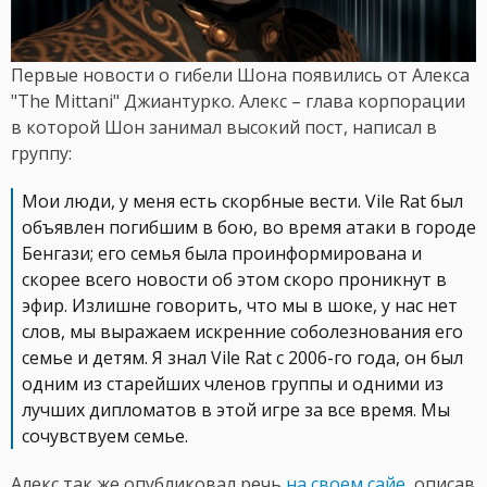
Первые новости о гибели Шона появились от Алекса
"The Mittani" Джиантурко. Алекс – глава корпорации
в которой Шон занимал высокий пост, написал в
группу:
Мои люди, у меня есть скорбные вести. Vile Rat был
объявлен погибшим в бою, во время атаки в городе
Бенгази; его семья была проинформирована и
скорее всего новости об этом скоро проникнут в
эфир. Излишне говорить, что мы в шоке, у нас нет
слов, мы выражаем искренние соболезнования его
семье и детям. Я знал Vile Rat с 2006-го года, он был
одним из старейших членов группы и одними из
лучших дипломатов в этой игре за все время. Мы
сочувствуем семье.
Алекс так же опубликовал речь
на своем сайе
, описав