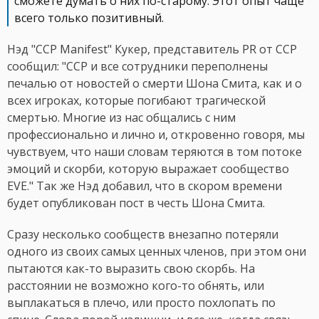
сможете думать о них по-старому. Этот опыт чаще
всего только позитивный.
Нэд "CCP Manifest" Кукер, представитель PR от CCP
сообщил: "CCP и все сотрудники переполнены
печалью от новостей о смерти Шона Смита, как и о
всех игроках, которые погибают трагической
смертью. Многие из нас общались с ним
профессионально и лично и, откровенно говоря, мы
чувствуем, что наши словам теряются в том потоке
эмоций и скорби, которую выражает сообщество
EVE." Так же Нэд добавил, что в скором времени
будет опубликован пост в честь Шона Смита.
Сразу несколько сообществ внезапно потеряли
одного из своих самых ценных членов, при этом они
пытаются как-то выразить свою скорбь. На
расстоянии не возможно кого-то обнять, или
выплакаться в плечо, или просто похлопать по