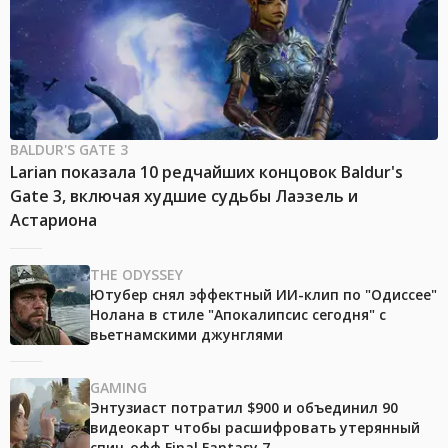
BALDUR'S GATE 3
Larian показала 10 редчайших концовок Baldur's
Gate 3, включая худшие судьбы Лаэзель и
Астариона
THE ODYSSEY
Ютубер снял эффектный ИИ-клип по "Одиссее"
Нолана в стиле "Апокалипсис сегодня" с
вьетнамскими джунглями
GAMING
Энтузиаст потратил $900 и объединил 90
видеокарт чтобы расшифровать утерянный
спин-офф Final Fantasy 7