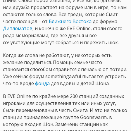
спине. Слова порой излишни, и все же, когда связь
или дружба прорастает на форуме или в игре, то нам
остаются только слова. Все треды, которые Смит
часто посещал – от
Ближнего Востока
до форума
Дипломатов
, и конечно же EVE Online, стали своего
рода мемориалами, где все друзья и все
сочувствующие могут собраться и пережить шок.
Когда же слова не работают, у некоторых есть
желание поделиться. Помощь семье часто
становится способом справится с печалью от потери.
Уже сейчас форум somethingawful пытается устроить
что-то вроде
фонда
для вдовы и детей Шона.
В EVE Online по крайне мере 200 станций созданных
игроками для осуществления тех или иных услуг,
были переименованы в честь Смита. И это не только
станции принадлежащие группе Goonswarm, в
которую входил Шон. Замечены станции как