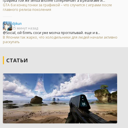
графика той же Senua вполне соперничает а в реализме и...
GTA 6 и конец гонки за графикой – что случится с играми после
главного релиза поколения
djikun
25 минут назад
@Social, ой блять соси уже молча проглатывай. еще и в...
В Японии так жарко, что холодильники для людей начали активно
раскупать
СТАТЬИ