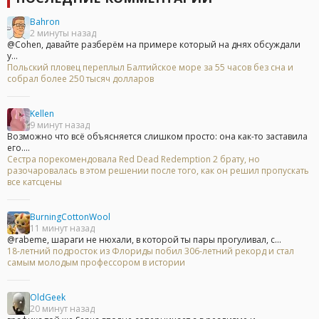
Bahron
2 минуты назад
@Cohen, давайте разберём на примере который на днях обсуждали
у...
Польский пловец переплыл Балтийское море за 55 часов без сна и
собрал более 250 тысяч долларов
Kellen
9 минут назад
Возможно что всё объясняется слишком просто: она как-то заставила
его....
Сестра порекомендовала Red Dead Redemption 2 брату, но
разочаровалась в этом решении после того, как он решил пропускать
все катсцены
BurningCottonWool
11 минут назад
@rabeme, шараги не нюхали, в которой ты пары прогуливал, с...
18-летний подросток из Флориды побил 306-летний рекорд и стал
самым молодым профессором в истории
OldGeek
20 минут назад