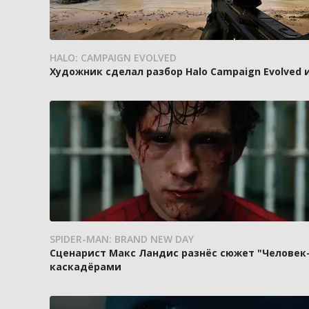
HALO: CAMPAIGN EVOLVED
Художник сделал разбор Halo Campaign Evolved 
SPIDER-MAN: BRAND NEW DAY
Сценарист Макс Ландис разнёс сюжет "Человек-
каскадёрами