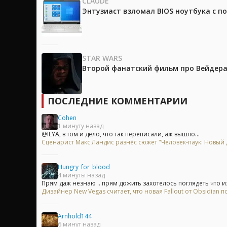
CLAUDE
Энтузиаст взломал BIOS ноутбука с п
STAR WARS
Второй фанатский фильм про Вейдера 
ПОСЛЕДНИЕ КОММЕНТАРИИ
Cohen
1 минуту назад
@ILYA, в том и дело, что так переписали, аж вышло...
Сценарист Макс Ландис разнёс сюжет "Человек-паук: Новый 
Hungry_for_blood
4 минуты назад
Прям даж незнаю .. прям дожить захотелось поглядеть что из
Дизайнер New Vegas считает, что новая Fallout от Obsidian
Arnhold144
6 минут назад