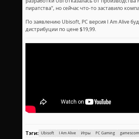
разработки Ubi отказалась от производства 
пиратства", но сейчас что-то заставило ком
По заявлению Ubisoft, PC версия I Am Alive б
дистрибуции по цене $19,99.
Тэги:
Ubisoft
I Am Alive
Игры
PC Gaming
gamescom