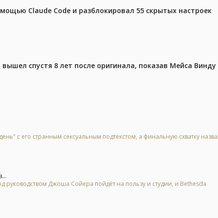
омощью Claude Code и разблокировал 55 скрытых настроек
вышел спустя 8 лет после оригинала, показав Мейса Винду
день" с его странным сексуальным подтекстом, а финальную схватку назв
...
 под руководством Джоша Сойера пойдёт на пользу и студии, и Bethesda