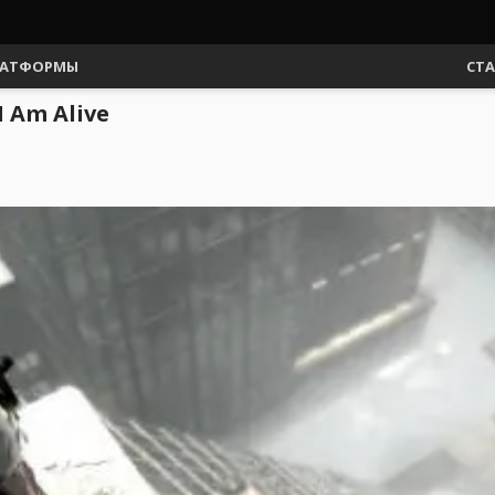
АТФОРМЫ
СТ
 Am Alive