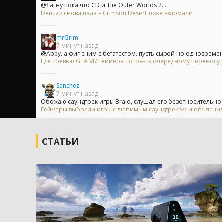
@fla, ну пока что CD и The Outer Worlds 2...
Denuvo снова пала – Crimson Desert тоже взломали
mrGrim
7 минут назад
@Abby, а фиг сним с бетатестом. пусть сырой но одновремен
Где превью GTA VI? Геймеры готовы к очередному переносу
Sanchez
7 минут назад
Обожаю саундтрек игры Braid, слушал его безотносительно
Геймеры выбрали игры с любимым саундтреком и объяснили
СТАТЬИ