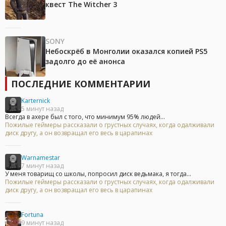
квест The Witcher 3
SONY
Небоскрёб в Монголии оказался копией PS5
задолго до её анонса
ПОСЛЕДНИЕ КОММЕНТАРИИ
Karternick
5 минут назад
Всегда в ахере был с того, что минимум 95% людей...
Пожилые геймеры рассказали о грустных случаях, когда одалживали
диск другу, а он возвращал его весь в царапинах
Warnamestar
7 минут назад
У меня товарищ со школы, попросил диск ведьмака, я тогда...
Пожилые геймеры рассказали о грустных случаях, когда одалживали
диск другу, а он возвращал его весь в царапинах
Fortuna
9 минут назад