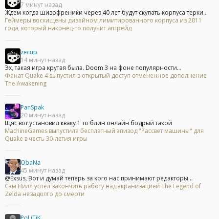
7 минут назад
Ждем когда шизофреники через 40 лет будут скупать корпуса терки...
Геймеры восхищены дизайном лимитированного корпуса из 2011
года, который наконец-то получит апгрейд
zecup
14 минут назад
Эх, такая игра крутая была. Doom 3 на фоне популярности...
Фанат Quake 4 выпустил в открытый доступ отмененное дополнение
The Awakening
PanSpak
20 минут назад
Щяс вот установил кваку 1 то блин онлайн бодрый такой
MachineGames выпустила бесплатный эпизод "Рассвет машины" для
Quake в честь 30-летия игры
ObaNa
45 минут назад
@Exsus, Вот и думай теперь за кого нас принимают редакторы...
Сэм Нилл успел закончить работу над экранизацией The Legend of
Zelda незадолго до смерти
PoLiTiK