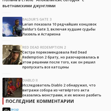
вьетнамскими джунглями
BALDUR'S GATE 3
Larian показала 10 редчайших концовок
Baldur's Gate 3, включая худшие судьбы
Лаэзель и Астариона
RED DEAD REDEMPTION 2
Сестра порекомендовала Red Dead
Redemption 2 брату, но разочаровалась в
этом решении после того, как он решил
пропускать все катсцены
DIABLO II
Исследователь Diablo 2 обнаружил, что
витражи собора из четвёртого акта
оказались монстрами, и их можно разбить
ПОСЛЕДНИЕ КОММЕНТАРИИ
zecup