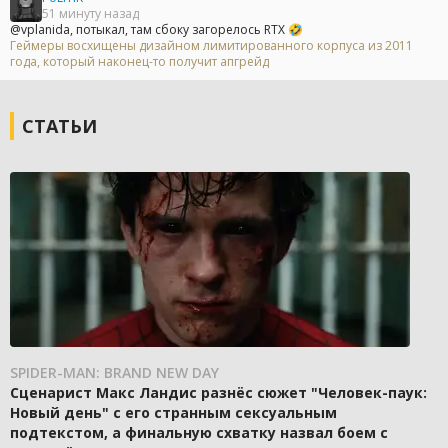
51 минуту назад
@vplanida, потыкал, там сбоку загорелось RTX 🤣
Геймеры восхищены дизайном лимитированного корпуса из 2011
года, который наконец-то получит апгрейд
СТАТЬИ
SPIDER-MAN: BRAND NEW DAY
Сценарист Макс Ландис разнёс сюжет "Человек-паук:
Новый день" с его странным сексуальным
подтекстом, а финальную схватку назвал боем с