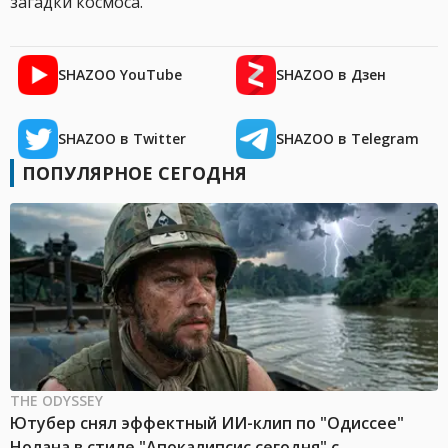
загадки космоса.
SHAZOO YouTube
SHAZOO в Дзен
SHAZOO в Twitter
SHAZOO в Telegram
ПОПУЛЯРНОЕ СЕГОДНЯ
THE ODYSSEY
Ютубер снял эффектный ИИ-клип по "Одиссее"
Нолана в стиле "Апокалипсис сегодня" с