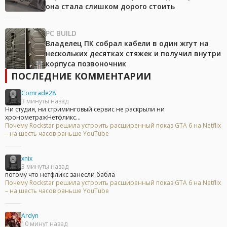
она стала слишком дорого стоить
PC BUILD
Владелец ПК собрал кабели в один жгут на
нескольких десятках стяжек и получил внутри
корпуса позвоночник
ПОСЛЕДНИЕ КОММЕНТАРИИ
Comrade28
3 минуты назад
Ни студия, ни стриминговый сервис не раскрыли ни
хронометражНетфликс...
Почему Rockstar решила устроить расширенный показ GTA 6 на Netflix
– на шесть часов раньше YouTube
xnix
3 минуты назад
потому что нетфликс занесли бабла
Почему Rockstar решила устроить расширенный показ GTA 6 на Netflix
– на шесть часов раньше YouTube
Ardyn
10 минут назад