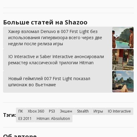
Больше статей на Shazoo
Хакер взломал Denuvo в 007 First Light без
использования гипервизора всего через две
недели после релиза игры
IO Interactive и Saber Interactive анонсировали
ремастер классической трилогии Hitman
Новый геймплей 007 First Light показал
шпионаж во Вьетнаме
ПК
Xbox 360
PS3
Экшен
Stealth
Игры
IO Interactive
Тэги:
E3 2011
Hitman: Absolution
Об авторе