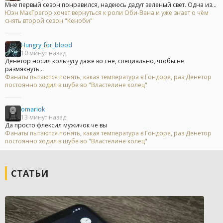
Мне первый сезон понравился, надеюсь дадут зеленый свет. Одна из...
Юэн МакГрегор хочет вернуться к роли Оби-Вана и уже знает о чём
снять второй сезон "Кеноби"
Hungry_for_blood
10 минут назад
Денетор носил кольчугу даже во сне, специально, чтобы не
размякнуть...
Фанаты пытаются понять, какая температура в Гондоре, раз Денетор
постоянно ходил в шубе во "Властелине колец"
omariok
13 минут назад
Да просто флексил мужичок че вы
Фанаты пытаются понять, какая температура в Гондоре, раз Денетор
постоянно ходил в шубе во "Властелине колец"
СТАТЬИ