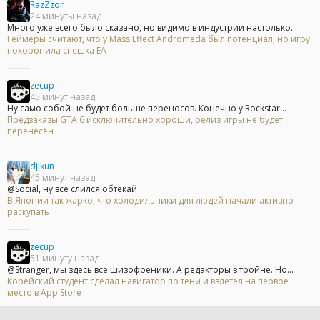
RazZzor
24 минуты назад
Много уже всего было сказано, но видимо в индустрии настолько...
Геймеры считают, что у Mass Effect Andromeda был потенциал, но игру
похоронила спешка EA
zecup
45 минут назад
Ну само собой не будет больше переносов. Конечно у Rockstar...
Предзаказы GTA 6 исключительно хороши, релиз игры не будет
перенесён
djikun
45 минут назад
@Social, ну все слился обтекай
В Японии так жарко, что холодильники для людей начали активно
раскупать
zecup
51 минуту назад
@Stranger, мы здесь все шизофреники. А редакторы в тройне. Но...
Корейский студент сделал навигатор по тени и взлетел на первое
место в App Store