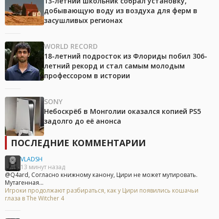
13-летний школьник собрал установку,
добывающую воду из воздуха для ферм в
засушливых регионах
WORLD RECORD
18-летний подросток из Флориды побил 306-
летний рекорд и стал самым молодым
профессором в истории
SONY
Небоскрёб в Монголии оказался копией PS5
задолго до её анонса
ПОСЛЕДНИЕ КОММЕНТАРИИ
VLADSH
13 минут назад
@Q4ard, Согласно книжному канону, Цири не может мутировать.
Мутагенная...
Игроки продолжают разбираться, как у Цири появились кошачьи
глаза в The Witcher 4