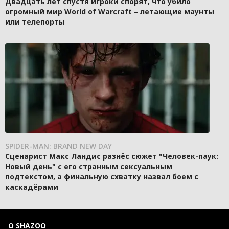
Двадцать лет спустя игроки спорят, что убило
огромный мир World of Warcraft – летающие маунты
или телепорты
SPIDER-MAN: BRAND NEW DAY
Сценарист Макс Ландис разнёс сюжет "Человек-паук:
Новый день" с его странным сексуальным
подтекстом, а финальную схватку назвал боем с
каскадёрами
О SHAZOO