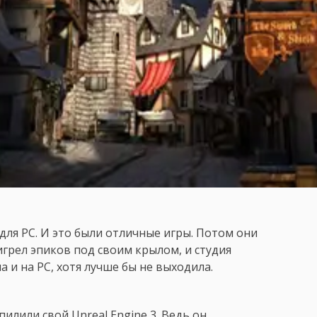
 для PC. И это были отличные игры. Потом они
ригрел эпиков под своим крылом, и студия
а и на PC, хотя лучше бы не выходила.
пилили свой Unreal Engine 3. Ведь он