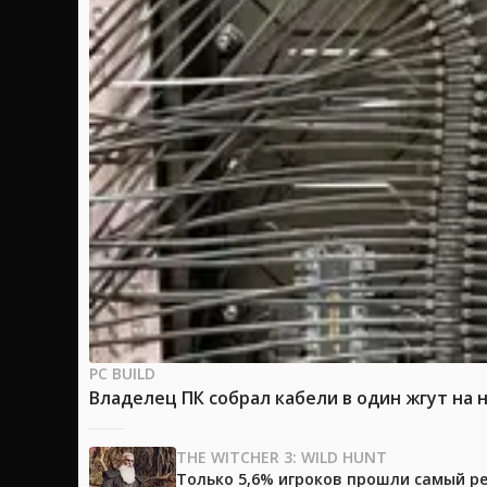
PC BUILD
Владелец ПК собрал кабели в один жгут на 
THE WITCHER 3: WILD HUNT
Только 5,6% игроков прошли самый ре