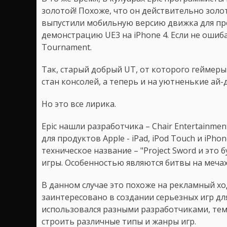
золотой! Похоже, что он действительно золот
выпустили мобильную версию движка для про
демонстрацию UE3 на iPhone 4. Если не ошиб
Tournament.
Так, старый добрый UT, от которого геймеры
стан консолей, а теперь и на уютненькие ай-
Но это все лирика.
Epic нашли разработчика – Chair Entertainme
для продуктов Apple - iPad, iPod Touch и iPh
техническое название – "Project Sword и это
игры. Особенностью являются битвы на мечах 1
В данном случае это похоже на рекламный ход
заинтересовано в создании серьезных игр для
использовался разными разработчиками, тем 
строить различные типы и жанры игр.