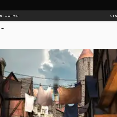
АТФОРМЫ
СТ
..