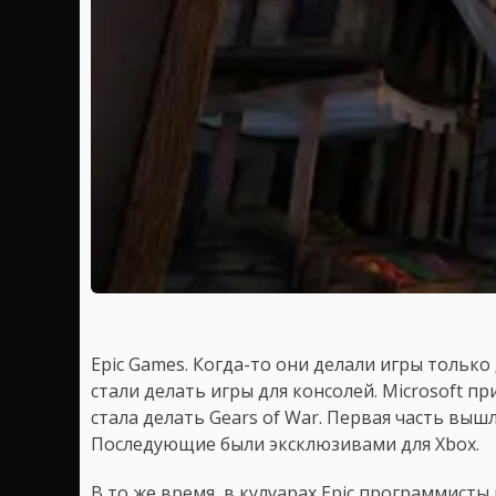
Epic Games. Когда-то они делали игры только
стали делать игры для консолей. Microsoft п
стала делать Gears of War. Первая часть вышл
Последующие были эксклюзивами для Xbox.
В то же время, в кулуарах Epic программисты 