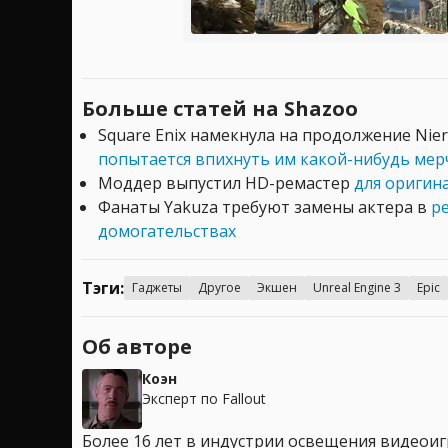
Больше статей на Shazoo
Square Enix намекнула на продолжение Nier
попытается впихнуть им какой-нибудь мер
Моддер выпустил HD-ремастер
для оригина
Фанаты Yakuza требуют замены актера в
ре
домогательствах
Тэги:
Гаджеты
Другое
Экшен
Unreal Engine 3
Epic
Об авторе
Коэн
Эксперт по Fallout
Более 16 лет в индустрии освещения видеоигр