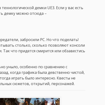
технологической демки UE3. Если у вас есть
ать демку можно отсюда –
предатели, забросили PC. Но что поделать!
атывать столько, сколько позволяют консоли
ли. Так что придется смирится или обзавестись
ьно уныло, особенно по сравнению с
назад, когда графика была девственно чистой,
тогда играть было интересно. Квесты не
альных сюжетов, открытий, персонажей.