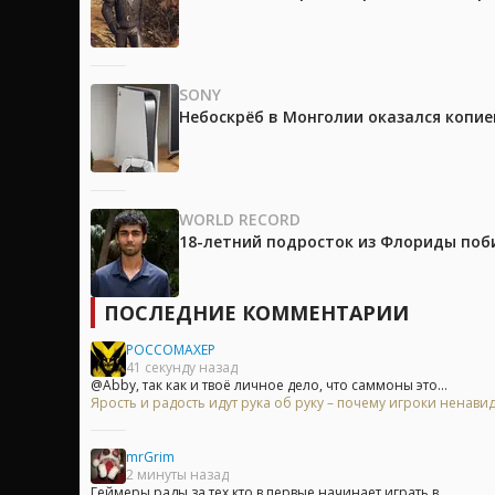
SONY
Небоскрёб в Монголии оказался копией
WORLD RECORD
18-летний подросток из Флориды поб
ПОСЛЕДНИЕ КОММЕНТАРИИ
POCCOMAXEP
41 секунду назад
@Abby, так как и твоё личное дело, что саммоны это...
Ярость и радость идут рука об руку – почему игроки ненавид
mrGrim
2 минуты назад
Геймеры рады за тех кто в первые начинает играть в...