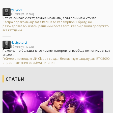
KyRyeZi
10 минут назад
Я тоже скипаю сюжет, точнее моменты, если понимаю что это...
Сестра порекомендовала Red Dead Redemption 2 брату, но
разочаровалась в этом решении после того, как он решил пропускать
все катсцены
NavigatorLi
19 минут назад
Похоже, что большинство комментаторов тут вообще не понимает как
андер...
Геймер с помощью ИИ Claude создал бесплатную защиту для RTX 5090
от расплавления разъёма питания
СТАТЬИ