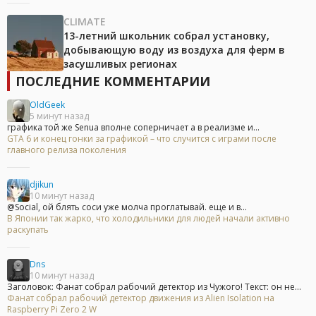
CLIMATE
13-летний школьник собрал установку,
добывающую воду из воздуха для ферм в
засушливых регионах
ПОСЛЕДНИЕ КОММЕНТАРИИ
OldGeek
5 минут назад
графика той же Senua вполне соперничает а в реализме и...
GTA 6 и конец гонки за графикой – что случится с играми после
главного релиза поколения
djikun
10 минут назад
@Social, ой блять соси уже молча проглатывай. еще и в...
В Японии так жарко, что холодильники для людей начали активно
раскупать
Dns
10 минут назад
Заголовок: Фанат собрал рабочий детектор из Чужого! Текст: он не...
Фанат собрал рабочий детектор движения из Alien Isolation на
Raspberry Pi Zero 2 W