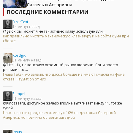
Лаэзель и Астариона
ПОСЛЕДНИЕ КОММЕНТАРИИ
ErrorText
14 минут назад
@gelox, хм, может я не так активно клаву использую или...
Как правильно чистить механическую клавиатуру и не сойти с ума при
сборке
Kordgik
31 минуту назад
@T1taH1k, на консолях огромный рынок вторички. Сони просто
решили что....
Глава Take-Two заявил, что диски больше не имеют смысла на фоне
отказа PlayStation от них
Rumpel
41 минуту назад
@Kindzazaru, доступное железо вполне вытягивает винду 11, тот же
тупей...
Linux впервые преодолел отметку в 10% на десктопах Северной
Америки, но причина остаётся загадкой
Exsus