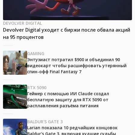
DEVOLVER DIGITAL
Devolver Digital уходит с биржи после обвала акций
на 95 процентов
GAMING
Энтузиаст потратил $900 и объединил 90
видеокарт чтобы расшифровать утерянный
спин-офф Final Fantasy 7
RTX 5090
Геймер с помощью ИИ Claude создал
бесплатную защиту для RTX 5090 от
расплавления разъёма питания
BALDUR'S GATE 3
Larian показала 10 редчайших концовок
Baldur's Gate 3, включая худшие судьбы