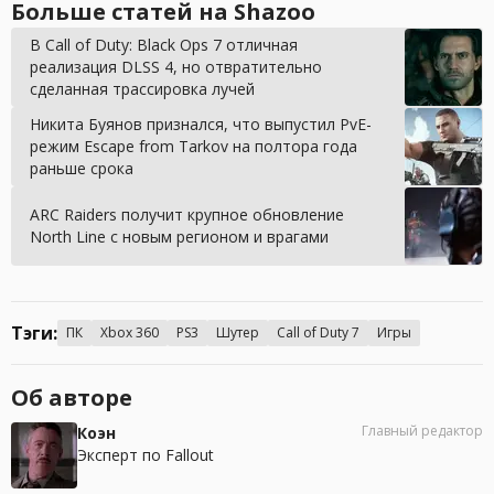
Больше статей на Shazoo
В Call of Duty: Black Ops 7 отличная
реализация DLSS 4, но отвратительно
сделанная трассировка лучей
Никита Буянов признался, что выпустил PvE-
режим Escape from Tarkov на полтора года
раньше срока
ARC Raiders получит крупное обновление
North Line с новым регионом и врагами
Тэги:
ПК
Xbox 360
PS3
Шутер
Call of Duty 7
Игры
Об авторе
Главный редактор
Коэн
Эксперт по Fallout