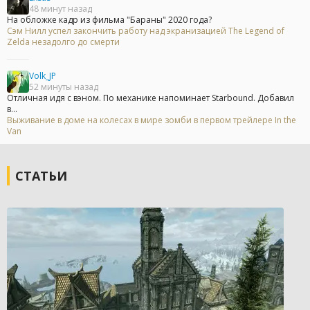
48 минут назад
На обложке кадр из фильма "Бараны" 2020 года?
Сэм Нилл успел закончить работу над экранизацией The Legend of
Zelda незадолго до смерти
Volk_JP
52 минуты назад
Отличная идя с вэном. По механике напоминает Starbound. Добавил
в...
Выживание в доме на колесах в мире зомби в первом трейлере In the
Van
СТАТЬИ