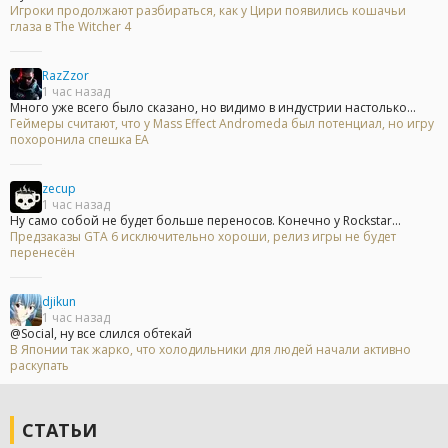
Игроки продолжают разбираться, как у Цири появились кошачьи
глаза в The Witcher 4
RazZzor
1 час назад
Много уже всего было сказано, но видимо в индустрии настолько...
Геймеры считают, что у Mass Effect Andromeda был потенциал, но игру
похоронила спешка EA
zecup
1 час назад
Ну само собой не будет больше переносов. Конечно у Rockstar...
Предзаказы GTA 6 исключительно хороши, релиз игры не будет
перенесён
djikun
1 час назад
@Social, ну все слился обтекай
В Японии так жарко, что холодильники для людей начали активно
раскупать
СТАТЬИ