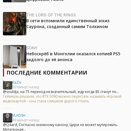
THE LORD OF THE RINGS
В сети вспомнили единственный эскиз
Саурона, созданный самим Толкином
SONY
Небоскрёб в Монголии оказался копией PS5
задолго до её анонса
ПОСЛЕДНИЕ КОММЕНТАРИИ
KaZiv
30 минут назад
@souldja, на 75 переход незначительный, жду когда 85 станут по...
Геймеры решили, что RTX 5090 можно перестать называть игровой
видеокартой – она стала слишком дорого стоить
VLADSH
49 минут назад
@Q4ard, Согласно книжному канону, Цири не может мутировать.
Мутагенная...