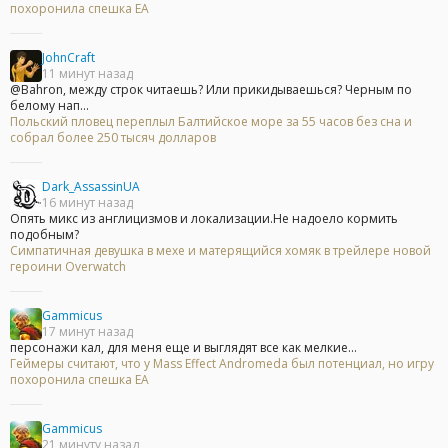
похоронила спешка EA
JohnCraft
11 минут назад
@Bahron, между строк читаешь? Или прикидываешься? Черным по
белому нап...
Польский пловец переплыл Балтийское море за 55 часов без сна и
собрал более 250 тысяч долларов
Dark_AssassinUA
16 минут назад
Опять микс из англицизмов и локализации.Не надоело кормить
подобным?
Симпатичная девушка в мехе и матерящийся хомяк в трейлере новой
героини Overwatch
Gammicus
17 минут назад
персонажи кал, для меня еще и выглядят все как мелкие...
Геймеры считают, что у Mass Effect Andromeda был потенциал, но игру
похоронила спешка EA
Gammicus
21 минуту назад