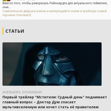
Вместо того, чтобы реворкнуть Рейнхардта для актуального геймплея,
они...
Симпатичная девушка в мехе и матерящийся хомяк в трейлере новой
героини Overwatch
СТАТЬИ
AVENGERS: DOOMSDAY
Первый трейлер "Мстители: Судный день" поднимает
главный вопрос – Доктор Дум спасает
мультивселенную или хочет стать её правителем