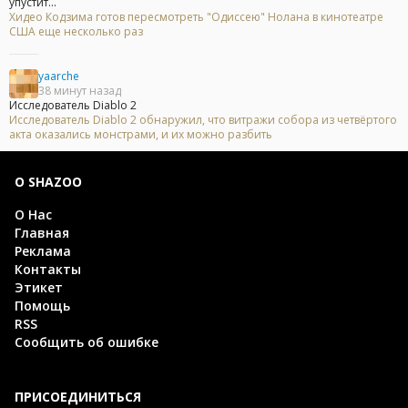
упустит...
Хидео Кодзима готов пересмотреть "Одиссею" Нолана в кинотеатре
США еще несколько раз
yaarche
38 минут назад
Исследователь Diablo 2
Исследователь Diablo 2 обнаружил, что витражи собора из четвёртого
акта оказались монстрами, и их можно разбить
О SHAZOO
О Нас
Главная
Реклама
Контакты
Этикет
Помощь
RSS
Сообщить об ошибке
ПРИСОЕДИНИТЬСЯ