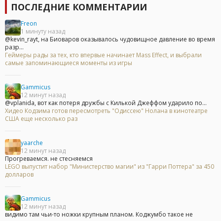
ПОСЛЕДНИЕ КОММЕНТАРИИ
Freon
1 минуту назад
@kevin_rayt, на Биоваров оказывалось чудовищное давление во время
разр...
Геймеры рады за тех, кто впервые начинает Mass Effect, и выбрали
самые запоминающиеся моменты из игры
Gammicus
12 минут назад
@vplanida, вот как потеря дружбы с Килькой Джеффом ударило по...
Хидео Кодзима готов пересмотреть "Одиссею" Нолана в кинотеатре
США еще несколько раз
yaarche
12 минут назад
Прогреваемся. не стесняемся
LEGO выпустит набор "Министерство магии" из "Гарри Поттера" за 450
долларов
Gammicus
12 минут назад
видимо там чьи-то ножки крупным планом. Коджумбо такое не