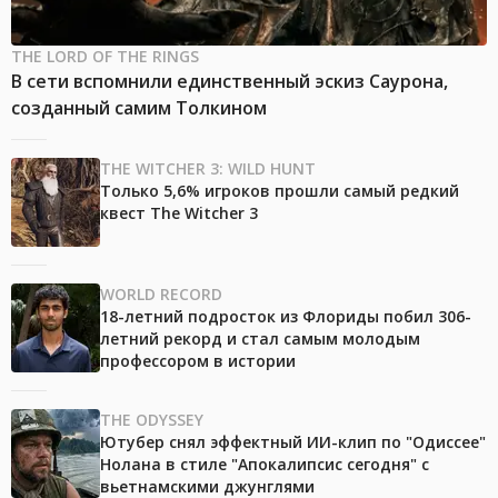
THE LORD OF THE RINGS
В сети вспомнили единственный эскиз Саурона,
созданный самим Толкином
THE WITCHER 3: WILD HUNT
Только 5,6% игроков прошли самый редкий
квест The Witcher 3
WORLD RECORD
18-летний подросток из Флориды побил 306-
летний рекорд и стал самым молодым
профессором в истории
THE ODYSSEY
Ютубер снял эффектный ИИ-клип по "Одиссее"
Нолана в стиле "Апокалипсис сегодня" с
вьетнамскими джунглями