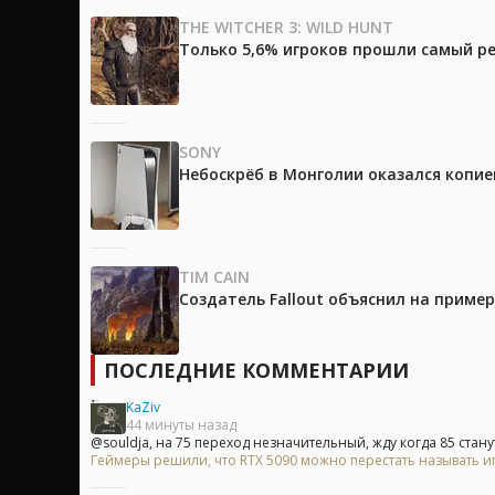
THE WITCHER 3: WILD HUNT
Только 5,6% игроков прошли самый ре
SONY
Небоскрёб в Монголии оказался копией
TIM CAIN
Создатель Fallout объяснил на приме
ПОСЛЕДНИЕ КОММЕНТАРИИ
KaZiv
44 минуты назад
@souldja, на 75 переход незначительный, жду когда 85 станут
Геймеры решили, что RTX 5090 можно перестать называть и