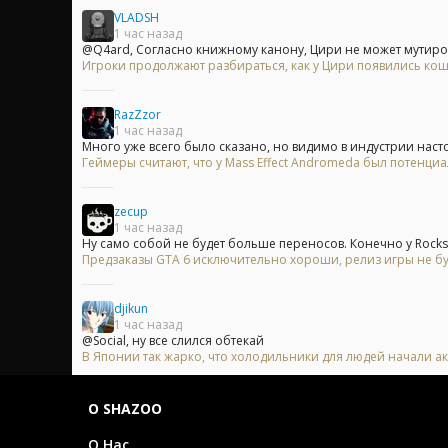
VLADSH
1 час назад
@Q4ard, Согласно книжному канону, Цири не может мутирова
Игроки продолжают разбираться, как у Цири появились кошач
RazZzor
1 час назад
Много уже всего было сказано, но видимо в индустрии насто
Геймеры считают, что у Mass Effect Andromeda был потенци
zecup
1 час назад
Ну само собой не будет больше переносов. Конечно у Rocksta
Предзаказы GTA 6 исключительно хороши, релиз игры не б
djikun
1 час назад
@Social, ну все слился обтекай
В Японии так жарко, что холодильники для людей начали ак
О SHAZOO
О Нас