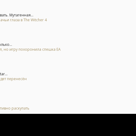
ть. Мутагенная...
ьи глаза в The Witcher 4
лько...
ал, но игру похоронила спешка EA
r...
удет перенесён
тивно раскупать