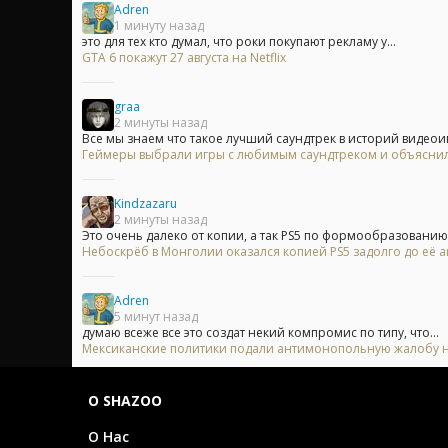
Adren
1 минуту назад
это для тех кто думал, что роки покупают рекламу у...
GTA 6 покажут 27 августа на Netflix
graa
2 минуты назад
Все мы знаем что такое лучший саундтрек в историй видеоигр
Геймеры выбрали игры с любимым саундтреком и объяснили
Kindzazaru
2 минуты назад
Это очень далеко от копии, а так PS5 по формообразованию.
Небоскрёб в Монголии оказался копией PS5 задолго до её 
Adren
5 минут назад
думаю всеже все это создат некий компромис по типу, что...
Мексиканские политики подали антимонопольную жалобу на 
О SHAZOO
О Нас