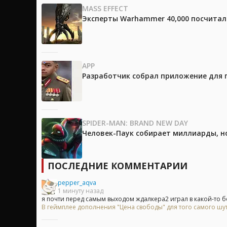
MASS EFFECT
Эксперты Warhammer 40,000 посчитали
APP
Разработчик собрал приложение для 
SPIDER-MAN: BRAND NEW DAY
Человек-Паук собирает миллиарды, но
ПОСЛЕДНИЕ КОММЕНТАРИИ
pepper_aqva
1 минуту назад
я почти перед самым выходом ждалкера2 играл в какой-то б
В геймплее дополнения "Цена свободы" для того самого шу