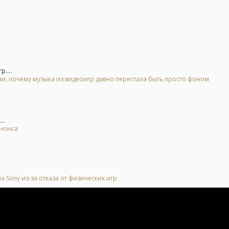
....
, почему музыка из видеоигр давно перестала быть просто фоном
..
анонса
Sony из-за отказа от физических игр