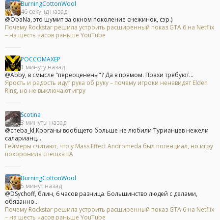
BurningCottonWool
46 секунд назад
@ObaNa, это шумит за окном поколение снежинок, сэр.)
Почему Rockstar решила устроить расширенный показ GTA 6 на Netflix
– на шесть часов раньше YouTube
POCCOMAXEP
1 минуту назад
@Abby, в смысле "переоценены"? Да в прямом. Прахи требуют...
Ярость и радость идут рука об руку – почему игроки ненавидят Elden
Ring, но не выключают игру
Scotina
3 минуты назад
@cheba_kl,Кроганы вообщето больше не любили Турианцев нежели
саларианц...
Геймеры считают, что у Mass Effect Andromeda был потенциал, но игру
похоронила спешка EA
BurningCottonWool
5 минут назад
@DSychoff, блин, 6 часов разница. Большинство людей с делами,
обязанно...
Почему Rockstar решила устроить расширенный показ GTA 6 на Netflix
– на шесть часов раньше YouTube