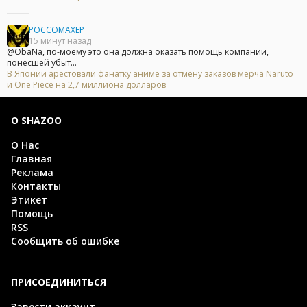
POCCOMAXEP
15 минут назад
@ObaNa, по-моему это она должна оказать помощь компании,
понесшей убыт...
В Японии арестовали фанатку аниме за отмену заказов мерча Naruto
и One Piece на 2,7 миллиона долларов
О SHAZOO
О Нас
Главная
Реклама
Контакты
Этикет
Помощь
RSS
Сообщить об ошибке
ПРИСОЕДИНИТЬСЯ
Завести аккаунт