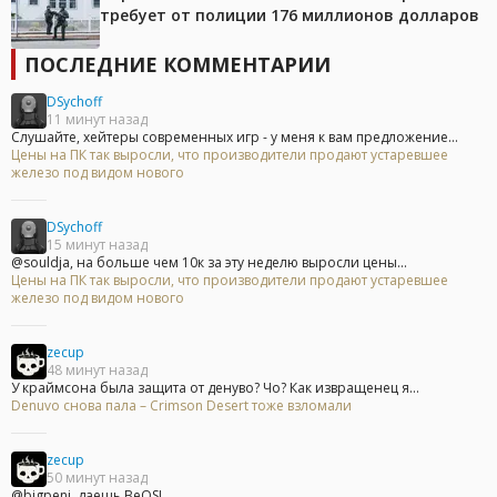
требует от полиции 176 миллионов долларов
ПОСЛЕДНИЕ КОММЕНТАРИИ
DSychoff
11 минут назад
Слушайте, хейтеры современных игр - у меня к вам предложение...
Цены на ПК так выросли, что производители продают устаревшее
железо под видом нового
DSychoff
15 минут назад
@souldja, на больше чем 10к за эту неделю выросли цены...
Цены на ПК так выросли, что производители продают устаревшее
железо под видом нового
zecup
48 минут назад
У краймсона была защита от денуво? Чо? Как извращенец я...
Denuvo снова пала – Crimson Desert тоже взломали
zecup
50 минут назад
@bigpeni, даешь BeOS!