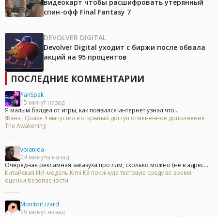
видеокарт чтобы расшифровать утерянный
спин-офф Final Fantasy 7
DEVOLVER DIGITAL
Devolver Digital уходит с биржи после обвала
акций на 95 процентов
ПОСЛЕДНИЕ КОММЕНТАРИИ
PanSpak
15 минут назад
Я малым балдел от игры, как появился интернет узнал что...
Фанат Quake 4 выпустил в открытый доступ отмененное дополнение
The Awakening
vplanida
24 минуты назад
Очередная рекламная заказуха про ллм, сколько можно (не в адрес...
Китайская ИИ-модель Kimi K3 покинула тестовую среду во время
оценки безопасности
MonitorLizard
29 минут назад