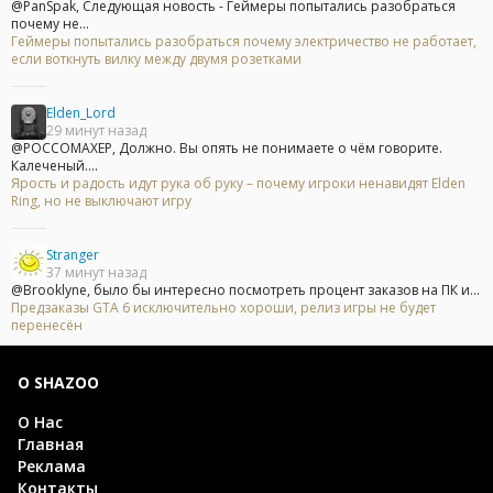
@PanSpak, Следующая новость - Геймеры попытались разобраться
почему не...
Геймеры попытались разобраться почему электричество не работает,
если воткнуть вилку между двумя розетками
Elden_Lord
29 минут назад
@POCCOMAXEP, Должно. Вы опять не понимаете о чём говорите.
Калеченый....
Ярость и радость идут рука об руку – почему игроки ненавидят Elden
Ring, но не выключают игру
Stranger
37 минут назад
@Brooklyne, было бы интересно посмотреть процент заказов на ПК и...
Предзаказы GTA 6 исключительно хороши, релиз игры не будет
перенесён
О SHAZOO
О Нас
Главная
Реклама
Контакты