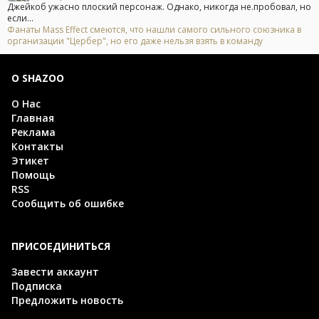
Джейкоб ужасно плоский персонаж. Однако, никогда не.пробовал, но
если...
Фанаты Mass Effect смеются, что нашли самого сильного союзника в
организации "Цербер", но его даже нельзя взять в команду
О SHAZOO
О Нас
Главная
Реклама
Контакты
Этикет
Помощь
RSS
Сообщить об ошибке
ПРИСОЕДИНИТЬСЯ
Завести аккаунт
Подписка
Предложить новость