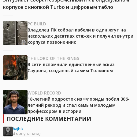
корпусе с кнопкой Turbo и цифровым табло
PC BUILD
Владелец ПК собрал кабели в один жгут на
нескольких десятках стяжек и получил внутри
корпуса позвоночник
THE LORD OF THE RINGS
В сети вспомнили единственный эскиз
Саурона, созданный самим Толкином
WORLD RECORD
18-летний подросток из Флориды побил 306-
летний рекорд и стал самым молодым
профессором в истории
ПОСЛЕДНИЕ КОММЕНТАРИИ
hajbik
4 минуты назад