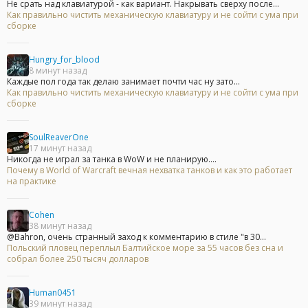
Не срать над клавиатурой - как вариант. Накрывать сверху после...
Как правильно чистить механическую клавиатуру и не сойти с ума при
сборке
Hungry_for_blood
8 минут назад
Каждые пол года так делаю занимает почти час ну зато...
Как правильно чистить механическую клавиатуру и не сойти с ума при
сборке
SoulReaverOne
17 минут назад
Никогда не играл за танка в WoW и не планирую....
Почему в World of Warcraft вечная нехватка танков и как это работает
на практике
Cohen
38 минут назад
@Bahron, очень странный заход к комментарию в стиле "в 30...
Польский пловец переплыл Балтийское море за 55 часов без сна и
собрал более 250 тысяч долларов
Human0451
39 минут назад