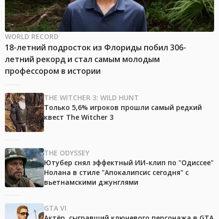
WORLD RECORD
18-летний подросток из Флориды побил 306-
летний рекорд и стал самым молодым
профессором в истории
THE WITCHER 3: WILD HUNT
Только 5,6% игроков прошли самый редкий
квест The Witcher 3
THE ODYSSEY
Ютубер снял эффектный ИИ-клип по "Одиссее"
Нолана в стиле "Апокалипсис сегодня" с
вьетнамскими джунглями
GTA VI
Актёр, сыгравший ключевого персонажа в GTA