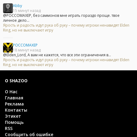
Abby
15 минут назад
@POCCOMAXEP, без саммонов мне играть гораздо проще. твое
личное дело...
Ярость и радость идут рука об руку – почему игроки ненавидят Elden
Ring, но не выключают игру
POCCOMAXEP
18 минут назад
@Elden_Lord, А вам не кажется, что все эти ограничения в...
Ярость и радость идут рука об руку – почему игроки ненавидят Elden
Ring, но не выключают игру
О SHAZOO
О Нас
Главная
Реклама
Контакты
Этикет
Помощь
RSS
Сообщить об ошибке