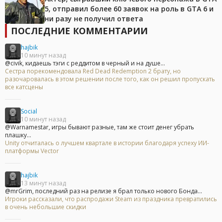
5, отправил более 60 заявок на роль в GTA 6 и
ни разу не получил ответа
ПОСЛЕДНИЕ КОММЕНТАРИИ
hajbik
10 минут назад
@civik, кидаешь тэги с реддитом в черный и на душе...
Сестра порекомендовала Red Dead Redemption 2 брату, но
разочаровалась в этом решении после того, как он решил пропускать
все катсцены
Social
10 минут назад
@Warnamestar, игры бывают разные, там же стоит денег убрать
плашку...
Unity отчиталась о лучшем квартале в истории благодаря успеху ИИ-
платформы Vector
hajbik
13 минут назад
@mrGrim, последний раз на релизе я брал только нового Бонда...
Игроки рассказали, что распродажи Steam из праздника превратились
в очень небольшие скидки