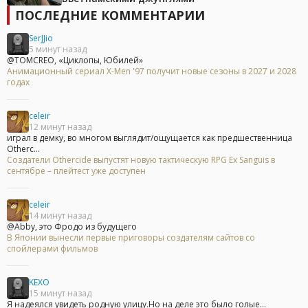
ПОСЛЕДНИЕ КОММЕНТАРИИ
SerJJio
5 минут назад
@TOMCREO, «Циклопы, Юбилей»
Анимационный сериал X-Men '97 получит новые сезоны в 2027 и 2028
годах
celeir
12 минут назад
играл в демку, во многом выглядит/ощущается как предшественница
Otherc...
Создатели Othercide выпустят новую тактическую RPG Ex Sanguis в
сентябре – плейтест уже доступен
celeir
14 минут назад
@Abby, это Фродо из будущего
В Японии вынесли первые приговоры создателям сайтов со
спойлерами фильмов
KEXO
15 минут назад
Я надеялся увидеть родную улицу.Но на деле это было голые...