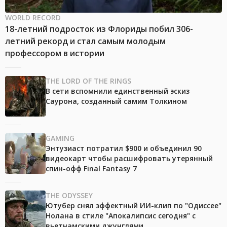
WORLD RECORD
18-летний подросток из Флориды побил 306-
летний рекорд и стал самым молодым
профессором в истории
THE LORD OF THE RINGS
В сети вспомнили единственный эскиз
Саурона, созданный самим Толкином
GAMING
Энтузиаст потратил $900 и объединил 90
видеокарт чтобы расшифровать утерянный
спин-офф Final Fantasy 7
THE ODYSSEY
Ютубер снял эффектный ИИ-клип по "Одиссее"
Нолана в стиле "Апокалипсис сегодня" с
вьетнамскими джунглями