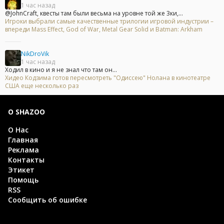
1 час назад
@JohnCraft, квесты там были весьма на уровне той же 3ки,...
Игроки выбрали самые качественные трилогии игровой индустрии –
впереди Mass Effect, God of War, Metal Gear Solid и Batman: Arkham
NikDroVik
1 час назад
Ходил в кино и я не знал что там он...
Хидео Кодзима готов пересмотреть "Одиссею" Нолана в кинотеатре
США еще несколько раз
О SHAZOO
О Нас
Главная
Реклама
Контакты
Этикет
Помощь
RSS
Сообщить об ошибке