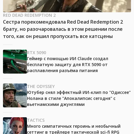
RED DEAD REDEMPTION 2
Сестра порекомендовала Red Dead Redemption 2
брату, но разочаровалась в этом решении после
того, как он решил пропускать все катсцены
RTX 5090
Геймер с помощью ИИ Claude создал
бесплатную защиту для RTX 5090 от
расплавления разъёма питания
THE ODYSSEY
Ютубер снял эффектный ИИ-клип по "Одиссее"
Нолана в стиле "Апокалипсис сегодня" с
вьетнамскими джунглями
TACTICS
Много симпатичных героинь и необычный
сеттинг в трейлере тактической sci-fi RPG