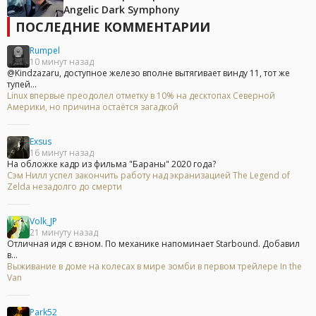
Angelic Dark Symphony
ПОСЛЕДНИЕ КОММЕНТАРИИ
Rumpel
10 минут назад
@Kindzazaru, доступное железо вполне вытягивает винду 11, тот же
тупей...
Linux впервые преодолел отметку в 10% на десктопах Северной
Америки, но причина остаётся загадкой
Exsus
16 минут назад
На обложке кадр из фильма "Бараны" 2020 года?
Сэм Нилл успел закончить работу над экранизацией The Legend of
Zelda незадолго до смерти
Volk_JP
21 минуту назад
Отличная идя с вэном. По механике напоминает Starbound. Добавил
в...
Выживание в доме на колесах в мире зомби в первом трейлере In the
Van
Park52