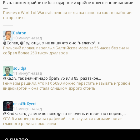
Быть танком крайне не благодарное и крайне отвественное занятие
.....
Почему в World of Warcraft вечная нехватка танков и как это работает
на практике
Bahron
10 минут назад
@Cohen, @Psy, отцы, я не пишу что оно "нелегко", я...
Польский пловец переплыл Балтийское море за 55 часов без сна и
собрал более 250 тысяч долларов
souldja
11 минут назад
@KaZiv, так значит надо брать 75 или 85, раз такое...
Геймеры решили, что RTX 5090 можно перестать называть игровой
видеокартой – она стала слишком дорого стоить
needStr0yent
14 минут назад
@Kindzazaru, да мне по поводу гта не очень интересно спорить,...
GTA 6 и конец гонки за графикой – что случится с играми после
главного релиза поколения
О SHAZOO