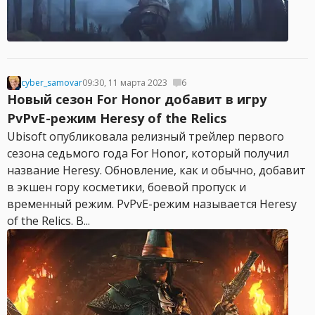
cyber_samovar
09:30, 11 марта 2023
6
Новый сезон For Honor добавит в игру
PvPvE-режим Heresy of the Relics
Ubisoft опубликовала релизный трейлер первого
сезона седьмого года For Honor, который получил
название Heresy. Обновление, как и обычно, добавит
в экшен гору косметики, боевой пропуск и
временный режим. PvPvE-режим называется Heresy
of the Relics. В...