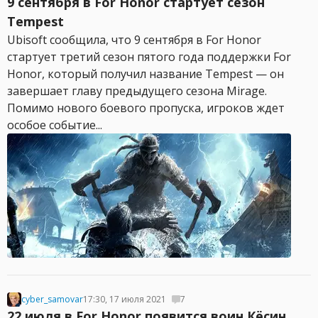
9 сентября в For Honor стартует сезон
Tempest
Ubisoft сообщила, что 9 сентября в For Honor
стартует третий сезон пятого года поддержки For
Honor, который получил название Tempest — он
завершает главу предыдущего сезона Mirage.
Помимо нового боевого пропуска, игроков ждет
особое событие...
cyber_samovar
17:30, 17 июля 2021
7
22 июля в For Honor появится воин Кёсин