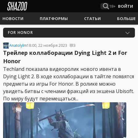
18+
ВОЙТИ
НОВОСТИ
ПЛАТФОРМЫ
СТАТЬИ
БОЛЬШЕ
FOR HONOR
Anatolylm
18:00, 22 ноября 2023
3
Трейлер коллаборации Dying Light 2 и For
Honor
Techland показала видеоролик нового ивента в
Dying Light 2. В ходе коллаборации в тайтле появятся
предметы из игры For Honor. В ролике можно
увидеть битвы с членами фракций из экшена Ubisoft.
По миру будут перемещаться...