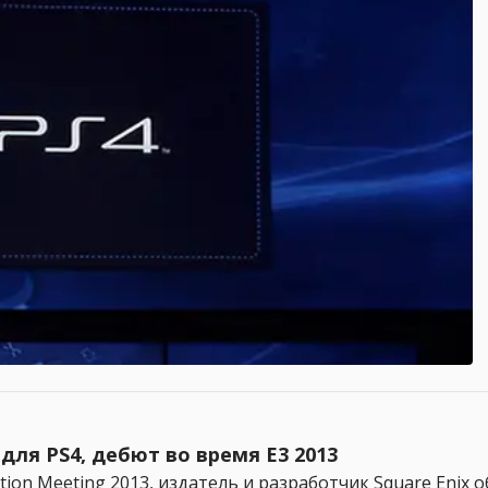
 для PS4, дебют во время E3 2013
ion Meeting 2013, издатель и разработчик Square Enix об