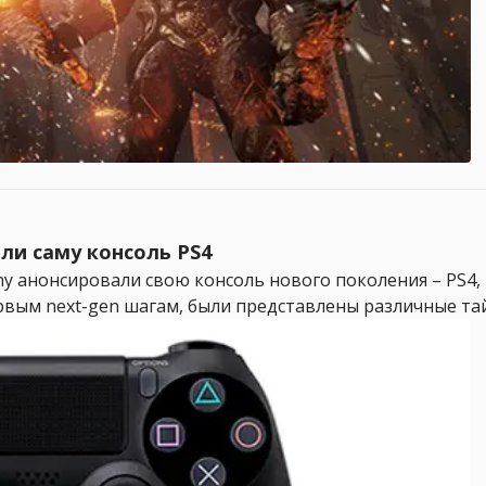
али саму консоль PS4
ony анонсировали свою консоль нового поколения – PS4
вым next-gen шагам, были представлены различные тайт