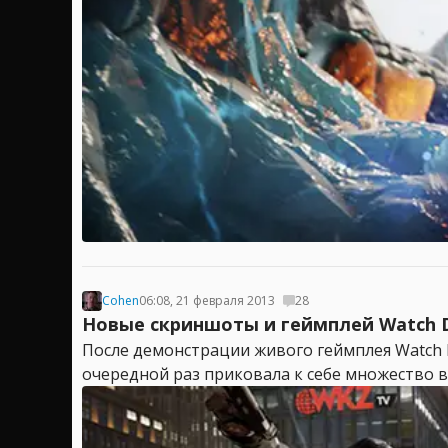
Cohen
06:08, 21 февраля 2013
28
Новые скриншоты и геймплей Watch 
После демонстрации живого геймплея Watch D
очередной раз приковала к себе множество вз