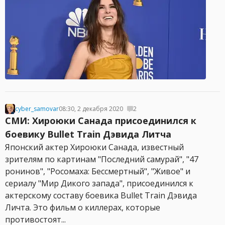
cyber_samovar
08:30, 2 декабря 2020
2
СМИ: Хироюки Санада присоединился к
боевику Bullet Train Дэвида Литча
Японский актер Хироюки Санада, известный
зрителям по картинам "Последний самурай", "47
ронинов", "Росомаха: Бессмертный", "Живое" и
сериалу "Мир Дикого запада", присоединился к
актерскому составу боевика Bullet Train Дэвида
Личта. Это фильм о киллерах, которые
противостоят...