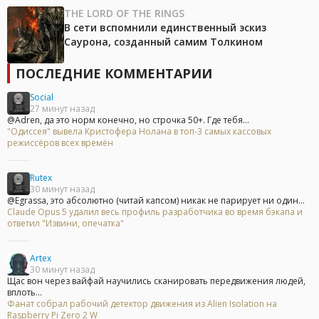
THE LORD OF THE RINGS
В сети вспомнили единственный эскиз
Саурона, созданный самим Толкином
ПОСЛЕДНИЕ КОММЕНТАРИИ
Social
27 минут назад
@Adren, да это норм конечно, но строчка 50+. Где тебя...
"Одиссея" вывела Кристофера Нолана в топ-3 самых кассовых
режиссёров всех времён
Rutex
30 минут назад
@Egrassa, это абсолютно (читай капсом) никак не парирует ни один...
Claude Opus 5 удалил весь профиль разработчика во время бэкапа и
ответил "Извини, опечатка"
Artex
30 минут назад
Щас вон через вайфай научились сканировать передвижения людей,
вплоть...
Фанат собрал рабочий детектор движения из Alien Isolation на
Raspberry Pi Zero 2 W