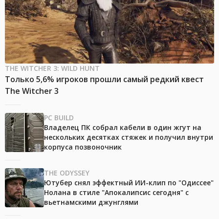
THE WITCHER 3: WILD HUNT
Только 5,6% игроков прошли самый редкий квест
The Witcher 3
PC BUILD
Владелец ПК собрал кабели в один жгут на
нескольких десятках стяжек и получил внутри
корпуса позвоночник
THE ODYSSEY
Ютубер снял эффектный ИИ-клип по "Одиссее"
Нолана в стиле "Апокалипсис сегодня" с
вьетнамскими джунглями