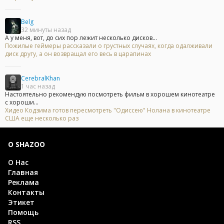
Belg
32 минуты назад
А у меня, вот, до сих пор лежит несколько дисков...
Пожилые геймеры рассказали о грустных случаях, когда одалживали
диск другу, а он возвращал его весь в царапинах
CerebralKhan
1 час назад
Настоятельно рекомендую посмотреть фильм в хорошем кинотеатре
с хороши...
Хидео Кодзима готов пересмотреть "Одиссею" Нолана в кинотеатре
США еще несколько раз
О SHAZOO
О Нас
Главная
Реклама
Контакты
Этикет
Помощь
RSS