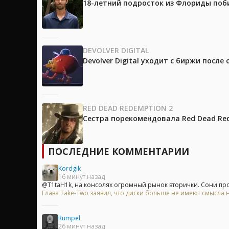
18-летний подросток из Флориды поб
DEVOLVER DIGITAL
Devolver Digital уходит с биржи после
RED DEAD REDEMPTION 2
Сестра порекомендовала Red Dead Red
ПОСЛЕДНИЕ КОММЕНТАРИИ
Kordgik
16 минут назад
@T1taH1k, на консолях огромный рынок вторички. Сони прос
Глава Take-Two заявил, что диски больше не имеют смысла на
Rumpel
26 минут назад