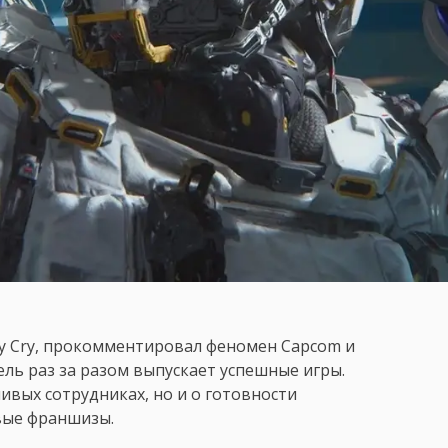
May Cry, прокомментировал феномен Capcom и
ль раз за разом выпускает успешные игры.
ливых сотрудниках, но и о готовности
вые франшизы.