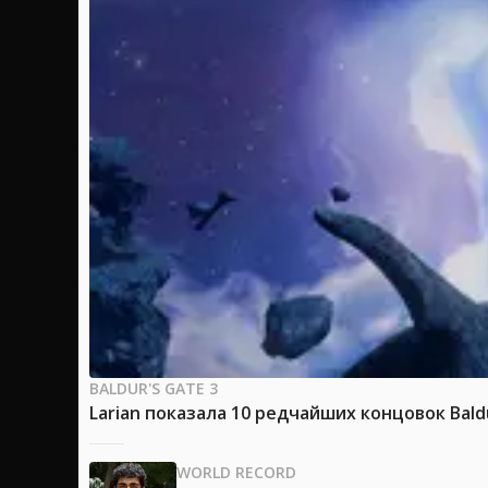
BALDUR'S GATE 3
Larian показала 10 редчайших концовок Bald
WORLD RECORD