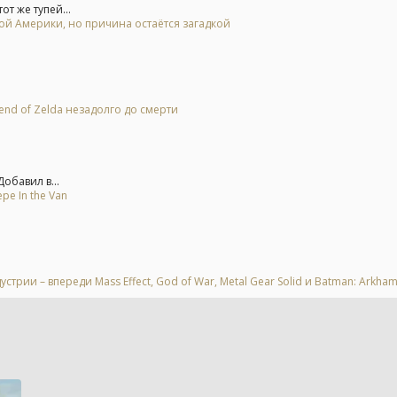
от же тупей...
ной Америки, но причина остаётся загадкой
end of Zelda незадолго до смерти
обавил в...
е In the Van
рии – впереди Mass Effect, God of War, Metal Gear Solid и Batman: Arkha