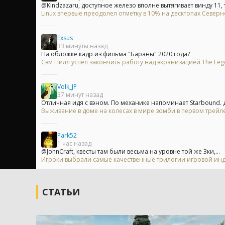
@Kindzazaru, доступное железо вполне вытягивает винду 11, т
Linux впервые преодолел отметку в 10% на десктопах Север
Exsus
33 минуты назад
На обложке кадр из фильма "Бараны" 2020 года?
Сэм Нилл успел закончить работу над экранизацией The Leg
Volk_JP
37 минут назад
Отличная идя с вэном. По механике напоминает Starbound. Д
Выживание в доме на колесах в мире зомби в первом трейлер
Park52
1 час назад
@JohnCraft, квесты там были весьма на уровне той же 3ки,...
Игроки выбрали самые качественные трилогии игровой индуст
СТАТЬИ