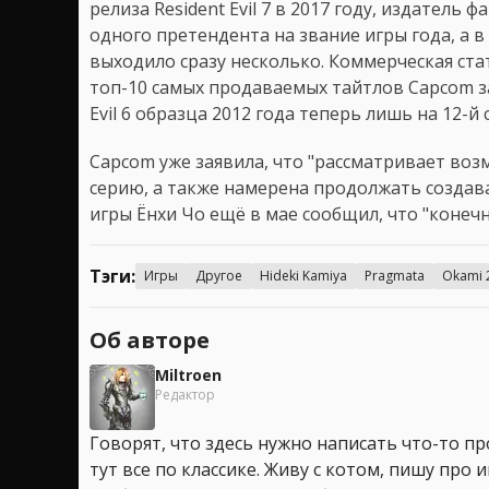
релиза Resident Evil 7 в 2017 году, издатель
одного претендента на звание игры года, а в 2
выходило сразу несколько. Коммерческая стат
топ-10 самых продаваемых тайтлов Capcom за
Evil 6 образца 2012 года теперь лишь на 12-й 
Capcom уже заявила, что "рассматривает во
серию, а также намерена продолжать создав
игры Ёнхи Чо ещё в мае сообщил, что "конечн
Тэги:
Игры
Другое
Hideki Kamiya
Pragmata
Okami 
Об авторе
Miltroen
Редактор
Говорят, что здесь нужно написать что-то про
тут все по классике. Живу с котом, пишу про иг