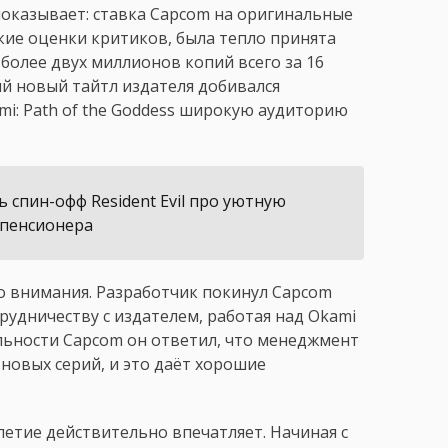
оказывает: ставка Capcom на оригинальные
кие оценки критиков, была тепло принята
олее двух миллионов копий всего за 16
ый новый тайтл издателя добивался
ami: Path of the Goddess широкую аудиторию
 спин-офф Resident Evil про уютную
-пенсионера
о внимания. Разработчик покинул Capcom
трудничеству с издателем, работая над Okami
бильности Capcom он ответил, что менеджмент
новых серий, и это даёт хорошие
летие действительно впечатляет. Начиная с