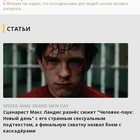
В Японии так жарко, что холодильники для людей начали активно
раскупать
СТАТЬИ
SPIDER-MAN: BRAND NEW DAY
Сценарист Макс Ландис разнёс сюжет "Человек-паук:
Новый день" с его странным сексуальным
подтекстом, а финальную схватку назвал боем с
каскадёрами