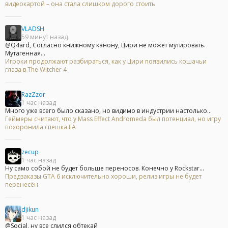
видеокартой – она стала слишком дорого стоить
VLADSH
59 минут назад
@Q4ard, Согласно книжному канону, Цири не может мутировать.
Мутагенная...
Игроки продолжают разбираться, как у Цири появились кошачьи
глаза в The Witcher 4
RazZzor
1 час назад
Много уже всего было сказано, но видимо в индустрии настолько...
Геймеры считают, что у Mass Effect Andromeda был потенциал, но игру
похоронила спешка EA
zecup
1 час назад
Ну само собой не будет больше переносов. Конечно у Rockstar...
Предзаказы GTA 6 исключительно хороши, релиз игры не будет
перенесён
djikun
1 час назад
@Social, ну все слился обтекай