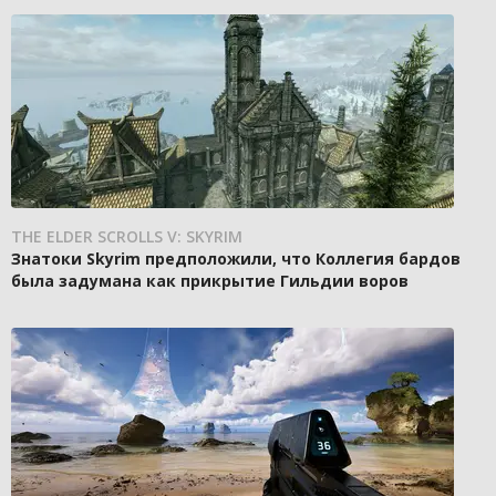
THE ELDER SCROLLS V: SKYRIM
Знатоки Skyrim предположили, что Коллегия бардов
была задумана как прикрытие Гильдии воров