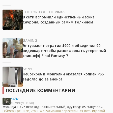
THE LORD OF THE RINGS
В сети вспомнили единственный эскиз
Саурона, созданный самим Толкином
GAMING
Энтузиаст потратил $900 и объединил 90
видеокарт чтобы расшифровать утерянный
спин-офф Final Fantasy 7
SONY
Небоскрёб в Монголии оказался копией PS5
задолго до её анонса
ПОСЛЕДНИЕ КОММЕНТАРИИ
KaZiv
40 минут назад
@souldja, на 75 переход незначительный, жду когда 85 станут по...
Геймеры решили, что RTX 5090 можно перестать называть игровой