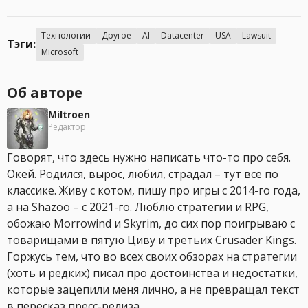
Технологии
Другое
AI
Datacenter
USA
Lawsuit
Тэги:
Microsoft
Об авторе
Miltroen
Редактор
Говорят, что здесь нужно написать что-то про себя.
Окей. Родился, вырос, любил, страдал – тут все по
классике. Живу с котом, пишу про игры с 2014-го года,
а на Shazoo – с 2021-го. Люблю стратегии и RPG,
обожаю Morrowind и Skyrim, до сих пор поигрываю с
товарищами в пятую Циву и третьих Crusader Kings.
Горжусь тем, что во всех своих обзорах на стратегии
(хоть и редких) писал про достоинства и недостатки,
которые зацепили меня лично, а не превращал текст
в пересказ пресс-релиза.