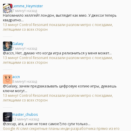
Lemme_Heymister
7 минут назад
Напомнило хеллгейт лондон, выглядит как ммо. У джесси теперь
квадратно...
13 минут Control Resonant показали разлом метро с поездами,
летящими со всех сторон
Galaxy
7 минут назад
@accn, Нет, думаю что когда игра релизниться у меня может...
13 минут Control Resonant показали разлом метро с поездами,
летящими со всех сторон
accn
8 минут назад
@Galaxy, зачем предзаказывать цифровую копию игры, думаешь
ключи могут...
13 минут Control Resonant показали разлом метро с поездами,
летящими со всех сторон
master_chubos
12 минут назад
@zecup, ага, а ии не тоже самое?) по сути только...
Google AI слил секретные планы инди-разработчика прямо из его