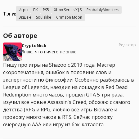
Игры
ПК
PS5
Xbox Series X|S
ProbablyMonsters
Тэги:
Экшен
Soulslike
Crimson Moon
Об авторе
Редактор
CryptoNick
Знаю, что ничего не знаю
Пишу про игры на Shazoo с 2019 года. Мастер
скоропечатанья, ошибок в половине слов и
экспертности по философии. Особенно разбираюсь в
League of Legends, наездил на лошадях в Red Dead
Redemption много часов, прошел GTA 5 три раза,
изучил все новые Assassin's Creed, обожаю с самого
детства JRPG и RPG, люблю все игры Bioware и
провожу много часов в RTS. Сейчас прохожу
очередную AAA или игру из бэк-каталога