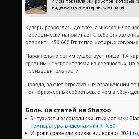
Nvidia показала ИИ-роботов, которые 
видеокарты в материнские платы
Кулеры разрослись до трёх, а иногда и четыр
периодически напоминает о себе оплавленны
отводить 450-600 Вт тепла, которые совреме
Параллельно с этим существует ниша ITX-кар
сравнимы с ускорителями из девяностых, но
производительности.
Правда, за счёт агрессивных ограничений п
полноразмерных собратьев, о чём в обсужде
Больше статей на Shazoo
Энтузиасты взломали скрытые датчики Blac
температуры видеопамяти RTX 50
Игроки сравнили кризис видеокарт 2021
го