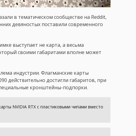
али в тематическом сообществе на Reddit,
нних девяностых поставили современного
имке выступает не карта, а весьма
который своими габаритами вполне может
лема индустрии. Флагманские карты
090 действительно достигли габаритов, при
специальные кронштейны-подпорки.
арты NVIDIA RTX с пластиковыми чипами вместо