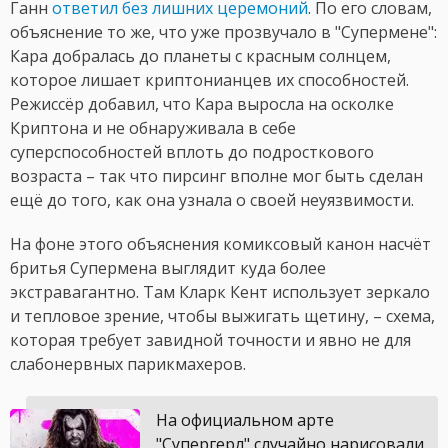
Ганн
ответил без лишних церемоний
. По его словам,
объяснение то же, что уже прозвучало в "Супермене":
Кара добралась до планеты с красным солнцем,
которое лишает криптонианцев их способностей.
Режиссёр добавил, что Кара выросла на осколке
Криптона и не обнаруживала в себе
суперспособностей вплоть до подросткового
возраста – так что пирсинг вполне мог быть сделан
ещё до того, как она узнала о своей неуязвимости.
На фоне этого объяснения комиксовый канон насчёт
бритья Супермена выглядит куда более
экстравагантно. Там Кларк Кент использует зеркало
и тепловое зрение, чтобы выжигать щетину, – схема,
которая требует завидной точности и явно не для
слабонервных парикмахеров.
На официальном арте
"Супергерл" случайно нарисовали