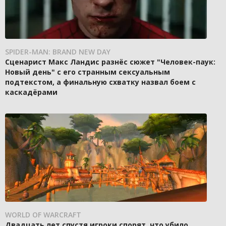
SPIDER-MAN: BRAND NEW DAY
Сценарист Макс Ландис разнёс сюжет "Человек-паук:
Новый день" с его странным сексуальным
подтекстом, а финальную схватку назвал боем с
каскадёрами
WORLD OF WARCRAFT
Двадцать лет спустя игроки спорят, что убило