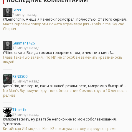
ПОСЛЕДНИЕ КОММЕНТАРИИ
Lazer
7 минут назад
@Lemonchik, А ещё я Ранеток посмотрел, полностью. От этого сериал...
Масса героев и повороты сюжета в трейлере JRPG Trails in the Sky 2nd
Chapter
Gunman1426
13 минут назад
@Kindzazaru, Всегда громко говорите о том, о чем не знаете?...
Глава Take-Two заявил, что ИИ не способен заменить креативность
людей
R3N3SC0
15 минут назад
@mrGrim, все верно, как и в нашей реальности, микромир быстрый...
No Man's Sky получит крупное обновление Cosmos спустя 10 лет после
релиза
T1taH1k
27 минут назад
@MisterTeterev, ну раз тебе непохожие то мои соболезнования.
Удивитель...
Китайская ИИ-модель Kimi K3 покинула тестовую среду во время