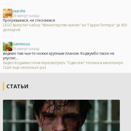
yaarche
26 минут назад
Прогреваемся. не стесняемся
LEGO выпустит набор "Министерство магии" из "Гарри Поттера" за 450
долларов
Gammicus
26 минут назад
видимо там чьи-то ножки крупным планом. Коджумбо такое не
упустит...
Хидео Кодзима готов пересмотреть "Одиссею" Нолана в кинотеатре
США еще несколько раз
СТАТЬИ