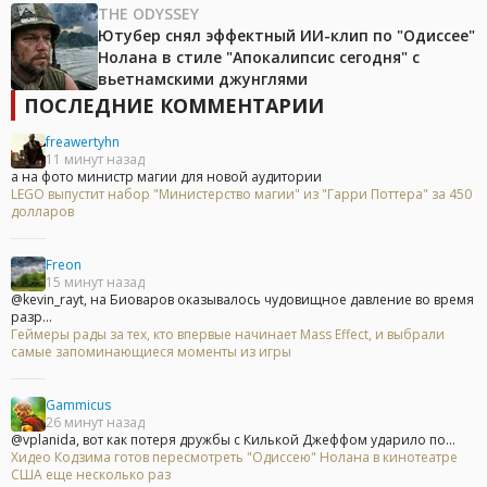
THE ODYSSEY
Ютубер снял эффектный ИИ-клип по "Одиссее"
Нолана в стиле "Апокалипсис сегодня" с
вьетнамскими джунглями
ПОСЛЕДНИЕ КОММЕНТАРИИ
freawertyhn
11 минут назад
а на фото министр магии для новой аудитории
LEGO выпустит набор "Министерство магии" из "Гарри Поттера" за 450
долларов
Freon
15 минут назад
@kevin_rayt, на Биоваров оказывалось чудовищное давление во время
разр...
Геймеры рады за тех, кто впервые начинает Mass Effect, и выбрали
самые запоминающиеся моменты из игры
Gammicus
26 минут назад
@vplanida, вот как потеря дружбы с Килькой Джеффом ударило по...
Хидео Кодзима готов пересмотреть "Одиссею" Нолана в кинотеатре
США еще несколько раз