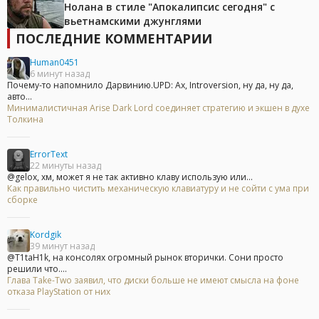
Нолана в стиле "Апокалипсис сегодня" с
вьетнамскими джунглями
ПОСЛЕДНИЕ КОММЕНТАРИИ
Human0451
6 минут назад
Почему-то напомнило Дарвинию.UPD: Ах, Introversion, ну да, ну да,
авто...
Минималистичная Arise Dark Lord соединяет стратегию и экшен в духе
Толкина
ErrorText
22 минуты назад
@gelox, хм, может я не так активно клаву использую или...
Как правильно чистить механическую клавиатуру и не сойти с ума при
сборке
Kordgik
39 минут назад
@T1taH1k, на консолях огромный рынок вторички. Сони просто
решили что....
Глава Take-Two заявил, что диски больше не имеют смысла на фоне
отказа PlayStation от них