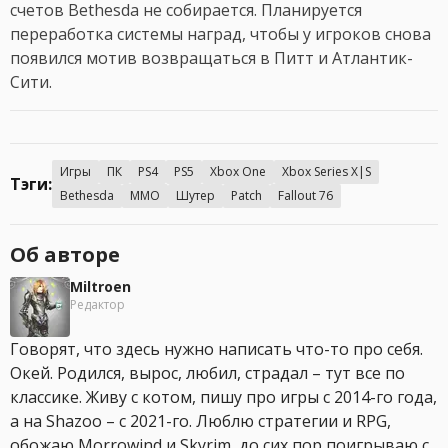
счетов Bethesda не собирается. Планируется
переработка системы наград, чтобы у игроков снова
появился мотив возвращаться в Питт и Атлантик-
Сити.
Игры
ПК
PS4
PS5
Xbox One
Xbox Series X|S
Тэги:
Bethesda
MMO
Шутер
Patch
Fallout 76
Об авторе
Miltroen
Редактор
Говорят, что здесь нужно написать что-то про себя.
Окей. Родился, вырос, любил, страдал – тут все по
классике. Живу с котом, пишу про игры с 2014-го года,
а на Shazoo – с 2021-го. Люблю стратегии и RPG,
обожаю Morrowind и Skyrim, до сих пор поигрываю с