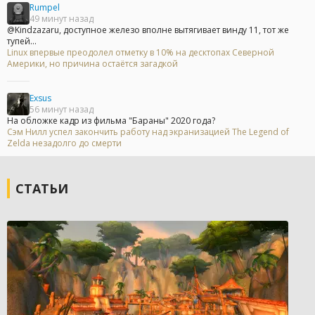
Rumpel
49 минут назад
@Kindzazaru, доступное железо вполне вытягивает винду 11, тот же
тупей...
Linux впервые преодолел отметку в 10% на десктопах Северной
Америки, но причина остаётся загадкой
Exsus
56 минут назад
На обложке кадр из фильма "Бараны" 2020 года?
Сэм Нилл успел закончить работу над экранизацией The Legend of
Zelda незадолго до смерти
СТАТЬИ