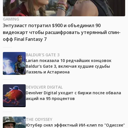
GAMING
Энтузиаст потратил $900 и объединил 90
видеокарт чтобы расшифровать утерянный спин-
офф Final Fantasy 7
BALDUR'S GATE 3
Larian показала 10 редчайших концовок
Baldur's Gate 3, включая худшие судьбы
Лаэзель и Астариона
DEVOLVER DIGITAL
Devolver Digital уходит с биржи после обвала
акций на 95 процентов
THE ODYSSEY
Ютубер снял эффектный ИИ-клип по "Одиссее"