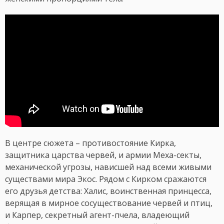
В центре сюжета – противостояние Кирка,
защитника царства червей, и армии Меха-секты,
механической угрозы, нависшей над всеми живыми
существами мира Экос. Рядом с Кирком сражаются
его друзья детства: Халис, воинственная принцесса,
верящая в мирное сосуществование червей и птиц,
и Карпер, секретный агент-пчела, владеющий