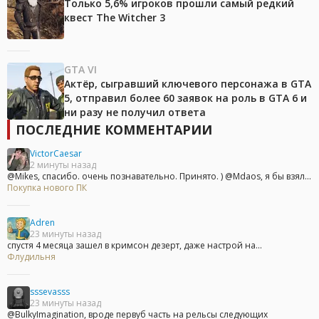
Только 5,6% игроков прошли самый редкий
квест The Witcher 3
GTA VI
Актёр, сыгравший ключевого персонажа в GTA
5, отправил более 60 заявок на роль в GTA 6 и
ни разу не получил ответа
ПОСЛЕДНИЕ КОММЕНТАРИИ
VictorCaesar
2 минуты назад
@Mikes, спасибо. очень познавательно. Принято. ) @Mdaos, я бы взял...
Покупка нового ПК
Adren
23 минуты назад
спустя 4 месяца зашел в кримсон дезерт, даже настрой на...
Флудильня
sssevasss
23 минуты назад
@BulkyImagination, вроде первуб часть на рельсы следующих