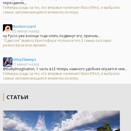
пересдаили,...
Геймеры рады за тех, кто впервые начинает Mass Effect, и выбрали
самые запоминающиеся моменты из игры
MonitorLizard
25 минут назад
ну Руссо уже в конце года опять подвинут его, причом...
"Одиссея" вывела Кристофера Нолана в топ-3 самых кассовых
режиссёров всех времён
Johny2Sweeps
27 минут назад
@BulkyImagination, 1 часть в LE теперь намного удобнее играется чем...
Геймеры рады за тех, кто впервые начинает Mass Effect, и выбрали
самые запоминающиеся моменты из игры
СТАТЬИ