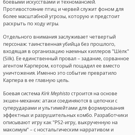
боевыми искусствами и технoмансией.
Противостояние птиц и червей служит фоном для
более масштабной угрозы, которую и предстоит
раскрыть по ходу игры.
Отдельного внимания заслуживает четвертый
персонаж: таинственная убийца без прошлого,
входящая в организацию наемных киллеров "Шёлк"
(Silk). Ее единственный провал – задание, сорванное
агентом Карпером, который пощадил ее вместо
уничтожения. Именно это событие превратило
Карпера в ее главную цель.
Боевая система
Kirk Mephisto
строится на основе
экшен-механик: атаки соединяются в цепочки с
суперударами и ультимейтами для формирования
эффектных и разрушительных комбо. Разработчики
описывают игру как "PS2-игру, выкрученную на
максимум" – с ностальгическим нарративом и