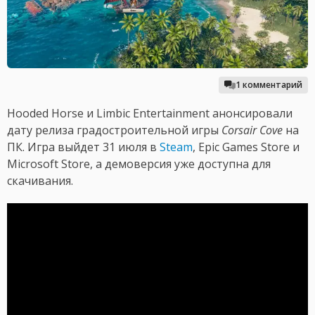
1 комментарий
Hooded Horse и Limbic Entertainment анонсировали
дату релиза градостроительной игры
Corsair Cove
на
ПК. Игра выйдет 31 июля в
Steam
, Epic Games Store и
Microsoft Store, а демоверсия уже доступна для
скачивания.