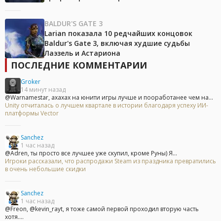
BALDUR'S GATE 3
Larian показала 10 редчайших концовок
Baldur's Gate 3, включая худшие судьбы
Лаэзель и Астариона
ПОСЛЕДНИЕ КОММЕНТАРИИ
Groker
14 минут назад
@Warnamestar, ахахах на юнити игры лучше и пооработанее чем на...
Unity отчиталась о лучшем квартале в истории благодаря успеху ИИ-
платформы Vector
Sanchez
1 час назад
@Adren, ты просто все лучшее уже скупил, кроме Руны) Я...
Игроки рассказали, что распродажи Steam из праздника превратились
в очень небольшие скидки
Sanchez
1 час назад
@Freon, @kevin_rayt, я тоже самой первой проходил вторую часть
хотя....