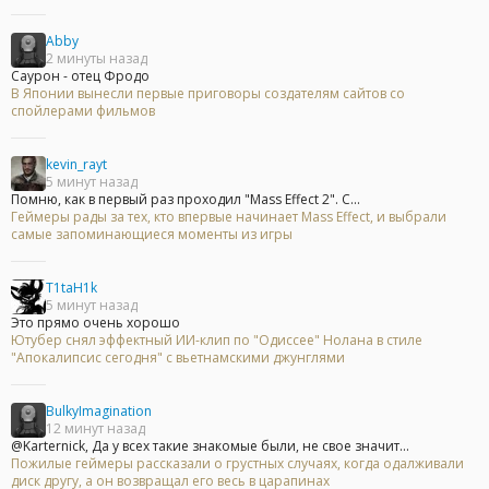
Abby
2 минуты назад
Саурон - отец Фродо
В Японии вынесли первые приговоры создателям сайтов со
спойлерами фильмов
kevin_rayt
5 минут назад
Помню, как в первый раз проходил "Mass Effect 2". С...
Геймеры рады за тех, кто впервые начинает Mass Effect, и выбрали
самые запоминающиеся моменты из игры
T1taH1k
5 минут назад
Это прямо очень хорошо
Ютубер снял эффектный ИИ-клип по "Одиссее" Нолана в стиле
"Апокалипсис сегодня" с вьетнамскими джунглями
BulkyImagination
12 минут назад
@Karternick, Да у всех такие знакомые были, не свое значит...
Пожилые геймеры рассказали о грустных случаях, когда одалживали
диск другу, а он возвращал его весь в царапинах