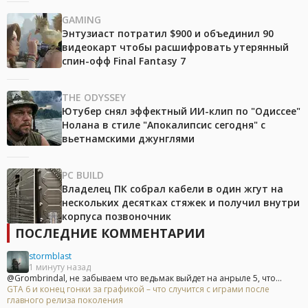
GAMING
Энтузиаст потратил $900 и объединил 90
видеокарт чтобы расшифровать утерянный
спин-офф Final Fantasy 7
THE ODYSSEY
Ютубер снял эффектный ИИ-клип по "Одиссее"
Нолана в стиле "Апокалипсис сегодня" с
вьетнамскими джунглями
PC BUILD
Владелец ПК собрал кабели в один жгут на
нескольких десятках стяжек и получил внутри
корпуса позвоночник
ПОСЛЕДНИЕ КОММЕНТАРИИ
stormblast
1 минуту назад
@Grombrindal, не забываем что ведьмак выйдет на анрыле 5, что...
GTA 6 и конец гонки за графикой – что случится с играми после
главного релиза поколения