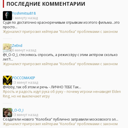
ПОСЛЕДНИЕ КОММЕНТАРИИ
Yoshimitsu818
1 минуту назад
Судя по достаточно красноречивым отрывкам из этого фильма...это
просто...
Журналист пригрозил хейтерам "Колобка" проблемами с законом
ZeEnd
6 минут назад
@I_O-O_I, стесняюсь спросить, а режиссёру с этим актёром сколько
лет?!...
Журналист пригрозил хейтерам "Колобка" проблемами с законом
POCCOMAXEP
13 минут назад
@Abby, так об этом и речь - ЛИЧНО ТЕБЕ Так...
Ярость и радость идут рука об руку – почему игроки ненавидят Elden
Ring, но не выключают игру
I_O-O_I
13 минут назад
Создатели нового "Колобка" публично затравили московского эл...
Журналист пригрозил хейтерам "Колобка" проблемами с законом