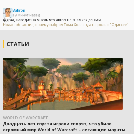
Bahron
19 минут назад
@graa, наводит на мысль что автор не знал как деньги...
Нолан объяснил, почему выбрал Тома Холланда на роль в "Одиссее"
СТАТЬИ
WORLD OF WARCRAFT
Двадцать лет спустя игроки спорят, что убило
огромный мир World of Warcraft – летающие маунты