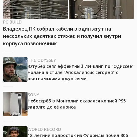
PC BUILD
Владелец ПК собрал кабели в один жгут на
нескольких десятках стяжек и получил внутри
корпуса позвоночник
THE ODYSSEY
Ютубер снял эффектный ИИ-клип по "Одиссее"
Нолана в стиле "Апокалипсис сегодня" с
вьетнамскими джунглями
SONY
Небоскрёб в Монголии оказался копией PS5
задолго до её анонса
WORLD RECORD
18-летний подросток из Флориды побил 306-