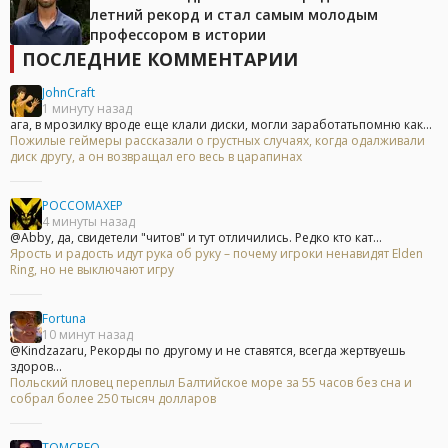
летний рекорд и стал самым молодым
профессором в истории
ПОСЛЕДНИЕ КОММЕНТАРИИ
JohnCraft
1 минуту назад
ага, в мрозилку вроде еще клали диски, могли заработатьпомню как...
Пожилые геймеры рассказали о грустных случаях, когда одалживали
диск другу, а он возвращал его весь в царапинах
POCCOMAXEP
4 минуты назад
@Abby, да, свидетели "читов" и тут отличились. Редко кто кат...
Ярость и радость идут рука об руку – почему игроки ненавидят Elden
Ring, но не выключают игру
Fortuna
10 минут назад
@Kindzazaru, Рекорды по другому и не ставятся, всегда жертвуешь
здоров...
Польский пловец переплыл Балтийское море за 55 часов без сна и
собрал более 250 тысяч долларов
TOMCREO