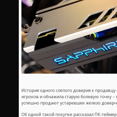
История одного слепого доверия к продавцу
игроков и обнажила старую болевую точку –
успешно продают устаревшее железо доверч
Об одной такой покупке рассказал ПК-геймер