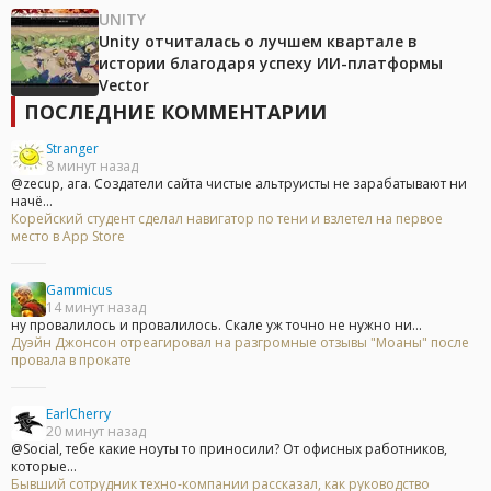
UNITY
Unity отчиталась о лучшем квартале в
истории благодаря успеху ИИ-платформы
Vector
ПОСЛЕДНИЕ КОММЕНТАРИИ
Stranger
8 минут назад
@zecup, ага. Создатели сайта чистые альтруисты не зарабатывают ни
начё...
Корейский студент сделал навигатор по тени и взлетел на первое
место в App Store
Gammicus
14 минут назад
ну провалилось и провалилось. Скале уж точно не нужно ни...
Дуэйн Джонсон отреагировал на разгромные отзывы "Моаны" после
провала в прокате
EarlCherry
20 минут назад
@Social, тебе какие ноуты то приносили? От офисных работников,
которые...
Бывший сотрудник техно-компании рассказал, как руководство